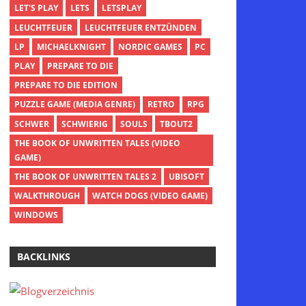
LET'S PLAY
LETS
LETSPLAY
LEUCHTFEUER
LEUCHTFEUER ENTZÜNDEN
LP
MICHAELKNIGHT
NORDIC GAMES
PC
PLAY
PREPARE TO DIE
PREPARE TO DIE EDITION
PUZZLE GAME (MEDIA GENRE)
RETRO
RPG
SCHWER
SCHWIERIG
SOULS
TBOUT2
THE BOOK OF UNWRITTEN TALES (VIDEO
GAME)
THE BOOK OF UNWRITTEN TALES 2
UBISOFT
WALKTHROUGH
WATCH DOGS (VIDEO GAME)
WINDOWS
BACKLINKS