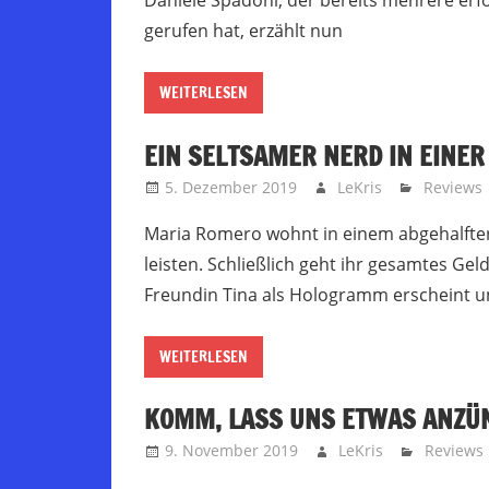
Daniele Spadoni, der bereits mehrere erf
gerufen hat, erzählt nun
WEITERLESEN
EIN SELTSAMER NERD IN EINE
5. Dezember 2019
LeKris
Reviews
Maria Romero wohnt in einem abgehalfter
leisten. Schließlich geht ihr gesamtes Geld
Freundin Tina als Hologramm erscheint 
WEITERLESEN
KOMM, LASS UNS ETWAS ANZÜ
9. November 2019
LeKris
Reviews