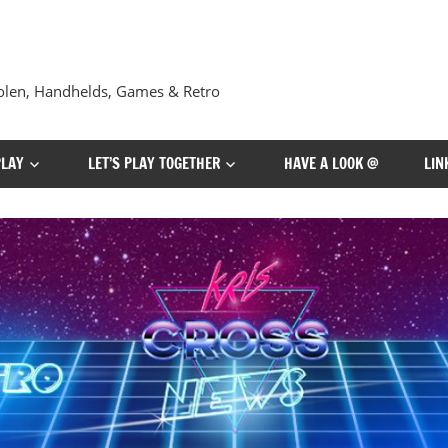
len, Handhelds, Games & Retro
PLAY
LET’S PLAY TOGETHER
HAVE A LOOK @
LIN