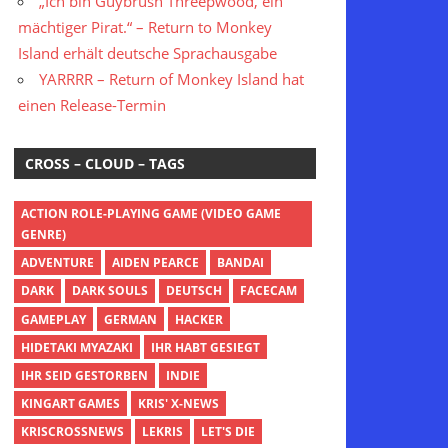
„Ich bin Guybrush Threepwood, ein
mächtiger Pirat.“ – Return to Monkey
Island erhält deutsche Sprachausgabe
YARRRR – Return of Monkey Island hat
einen Release-Termin
CROSS – CLOUD – TAGS
ACTION ROLE-PLAYING GAME (VIDEO GAME
GENRE)
ADVENTURE
AIDEN PEARCE
BANDAI
DARK
DARK SOULS
DEUTSCH
FACECAM
GAMEPLAY
GERMAN
HACKER
HIDETAKI MYAZAKI
IHR HABT GESIEGT
IHR SEID GESTORBEN
INDIE
KINGART GAMES
KRIS' X-NEWS
KRISCROSSNEWS
LEKRIS
LET'S DIE