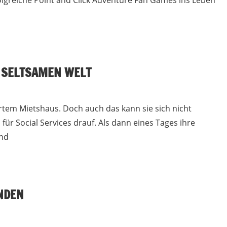
olgreiche Point and Click Adventure Fan Games ins Leben
R SELTSAMEN WELT
tem Mietshaus. Doch auch das kann sie sich nicht
 für Social Services drauf. Als dann eines Tages ihre
und
NDEN