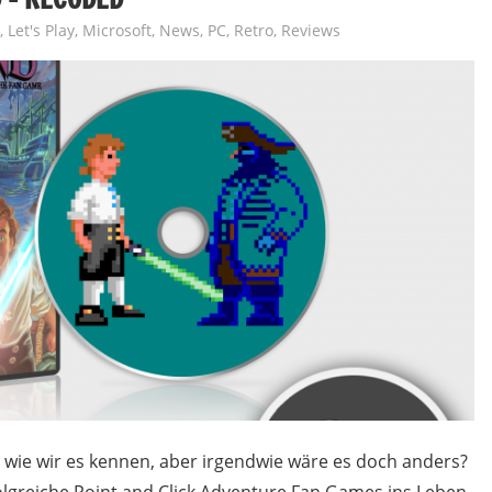
,
Let's Play
,
Microsoft
,
News
,
PC
,
Retro
,
Reviews
 wie wir es kennen, aber irgendwie wäre es doch anders?