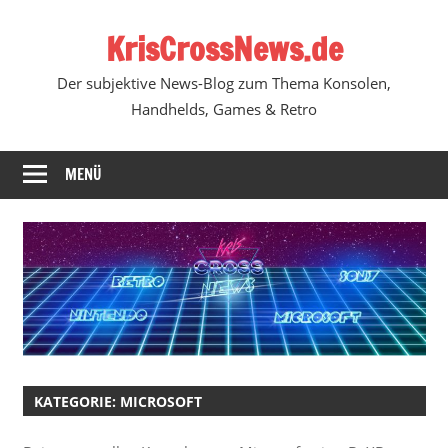
Zum
KrisCrossNews.de
Inhalt
springen
Der subjektive News-Blog zum Thema Konsolen,
Handhelds, Games & Retro
MENÜ
KATEGORIE:
MICROSOFT