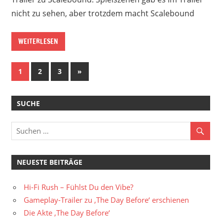
nicht zu sehen, aber trotzdem macht Scalebound
WEITERLESEN
Beitragsnavigation
Nächste
1
2
3
»
Beiträge
SUCHE
NEUESTE BEITRÄGE
Hi-Fi Rush – Fühlst Du den Vibe?
Gameplay-Trailer zu ‚The Day Before‘ erschienen
Die Akte ‚The Day Before‘