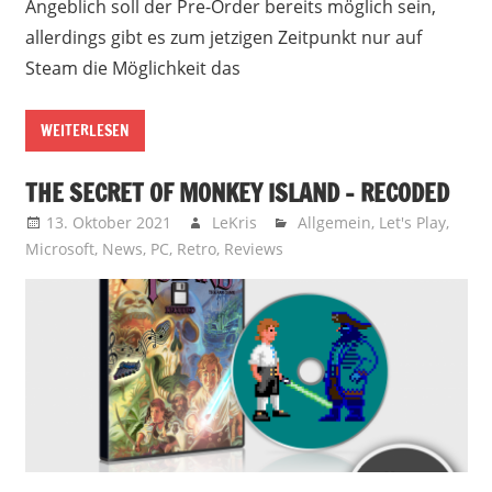
Angeblich soll der Pre-Order bereits möglich sein,
allerdings gibt es zum jetzigen Zeitpunkt nur auf
Steam die Möglichkeit das
WEITERLESEN
THE SECRET OF MONKEY ISLAND – RECODED
13. Oktober 2021
LeKris
Allgemein
,
Let's Play
,
Microsoft
,
News
,
PC
,
Retro
,
Reviews