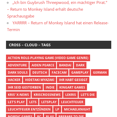
„Ich bin Guybrush Threepwood, ein mächtiger Pirat.“
– Return to Monkey Island erhält deutsche
Sprachausgabe
YARRRR – Return of Monkey Island hat einen Release-
Termin
CROSS – CLOUD – TAGS
ACTION ROLE-PLAYING GAME (VIDEO GAME GENRE)
ADVENTURE
AIDEN PEARCE
BANDAI
DARK
DARK SOULS
DEUTSCH
FACECAM
GAMEPLAY
GERMAN
HACKER
HIDETAKI MYAZAKI
IHR HABT GESIEGT
IHR SEID GESTORBEN
INDIE
KINGART GAMES
KRIS' X-NEWS
KRISCROSSNEWS
LEKRIS
LET'S DIE
LET'S PLAY
LETS
LETSPLAY
LEUCHTFEUER
LEUCHTFEUER ENTZÜNDEN
LP
MICHAELKNIGHT
NORDIC GAMES
PC
PLAY
PREPARE TO DIE