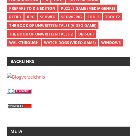
PREPARE TO DIE EDITION
PUZZLE GAME (MEDIA GENRE)
RETRO
RPG
SCHWER
SCHWIERIG
SOULS
TBOUT2
THE BOOK OF UNWRITTEN TALES (VIDEO GAME)
THE BOOK OF UNWRITTEN TALES 2
UBISOFT
WALKTHROUGH
WATCH DOGS (VIDEO GAME)
WINDOWS
BACKLINKS
META