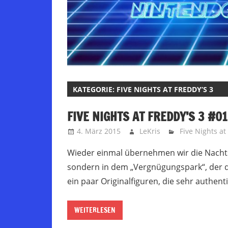
KATEGORIE:
FIVE NIGHTS AT FREDDY’S 3
FIVE NIGHTS AT FREDDY’S 3 #01
4. März 2015
LeKris
Five Nights at
Wieder einmal übernehmen wir die Nachtsc
sondern in dem „Vergnügungspark“, der 
ein paar Originalfiguren, die sehr authent
WEITERLESEN