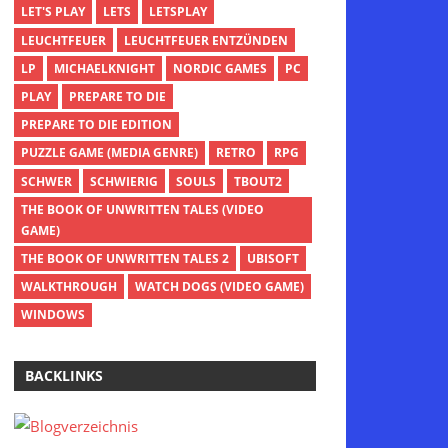
LET'S PLAY
LETS
LETSPLAY
LEUCHTFEUER
LEUCHTFEUER ENTZÜNDEN
LP
MICHAELKNIGHT
NORDIC GAMES
PC
PLAY
PREPARE TO DIE
PREPARE TO DIE EDITION
PUZZLE GAME (MEDIA GENRE)
RETRO
RPG
SCHWER
SCHWIERIG
SOULS
TBOUT2
THE BOOK OF UNWRITTEN TALES (VIDEO
GAME)
THE BOOK OF UNWRITTEN TALES 2
UBISOFT
WALKTHROUGH
WATCH DOGS (VIDEO GAME)
WINDOWS
BACKLINKS