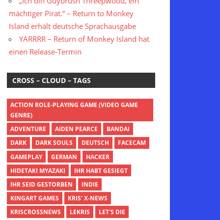
„Ich bin Guybrush Threepwood, ein
mächtiger Pirat.“ – Return to Monkey
Island erhält deutsche Sprachausgabe
YARRRR – Return of Monkey Island hat
einen Release-Termin
CROSS – CLOUD – TAGS
ACTION ROLE-PLAYING GAME (VIDEO GAME
GENRE)
ADVENTURE
AIDEN PEARCE
BANDAI
DARK
DARK SOULS
DEUTSCH
FACECAM
GAMEPLAY
GERMAN
HACKER
HIDETAKI MYAZAKI
IHR HABT GESIEGT
IHR SEID GESTORBEN
INDIE
KINGART GAMES
KRIS' X-NEWS
KRISCROSSNEWS
LEKRIS
LET'S DIE