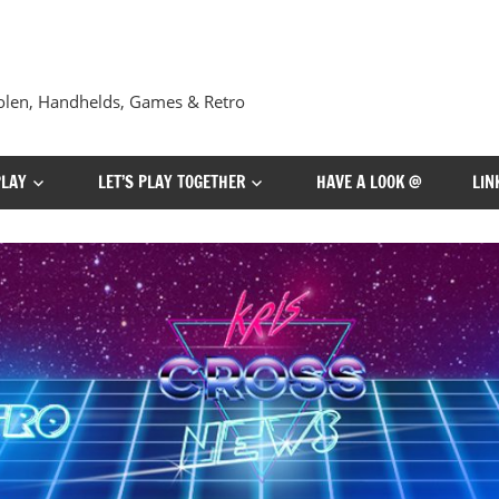
len, Handhelds, Games & Retro
PLAY
LET’S PLAY TOGETHER
HAVE A LOOK @
LIN