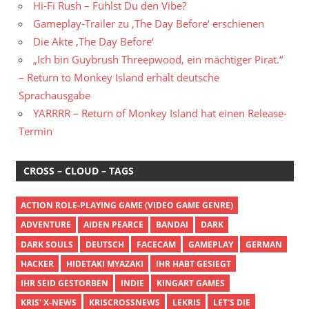
Hi-Fi Rush – Fühlst Du den Vibe?
Gameplay-Trailer zu ‚The Day Before‘ erschienen
Die Akte ‚The Day Before‘
„Ich bin Guybrush Threepwood, ein mächtiger Pirat.“
– Return to Monkey Island erhält deutsche
Sprachausgabe
YARRRR – Return of Monkey Island hat einen Release-
Termin
CROSS – CLOUD – TAGS
ACTION ROLE-PLAYING GAME (VIDEO GAME GENRE)
ADVENTURE
AIDEN PEARCE
BANDAI
DARK
DARK SOULS
DEUTSCH
FACECAM
GAMEPLAY
GERMAN
HACKER
HIDETAKI MYAZAKI
IHR HABT GESIEGT
IHR SEID GESTORBEN
INDIE
KINGART GAMES
KRIS' X-NEWS
KRISCROSSNEWS
LEKRIS
LET'S DIE