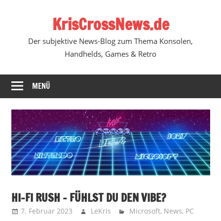
Zum
KrisCrossNews.de
Inhalt
springen
Der subjektive News-Blog zum Thema Konsolen,
Handhelds, Games & Retro
MENÜ
HI-FI RUSH – FÜHLST DU DEN VIBE?
7. Februar 2023
LeKris
Microsoft
,
News
,
PC