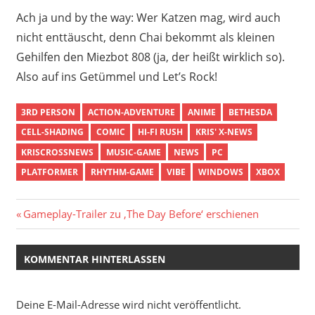
Ach ja und by the way: Wer Katzen mag, wird auch
nicht enttäuscht, denn Chai bekommt als kleinen
Gehilfen den Miezbot 808 (ja, der heißt wirklich so).
Also auf ins Getümmel und Let’s Rock!
3RD PERSON
ACTION-ADVENTURE
ANIME
BETHESDA
CELL-SHADING
COMIC
HI-FI RUSH
KRIS' X-NEWS
KRISCROSSNEWS
MUSIC-GAME
NEWS
PC
PLATFORMER
RHYTHM-GAME
VIBE
WINDOWS
XBOX
Beitragsnavigation
Vorheriger
Gameplay-Trailer zu ‚The Day Before‘ erschienen
Beitrag:
KOMMENTAR HINTERLASSEN
Deine E-Mail-Adresse wird nicht veröffentlicht.