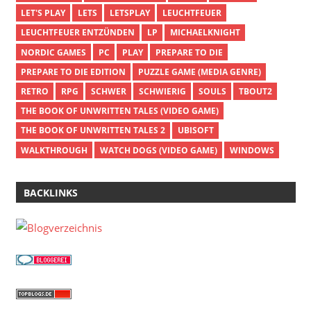
LET'S PLAY
LETS
LETSPLAY
LEUCHTFEUER
LEUCHTFEUER ENTZÜNDEN
LP
MICHAELKNIGHT
NORDIC GAMES
PC
PLAY
PREPARE TO DIE
PREPARE TO DIE EDITION
PUZZLE GAME (MEDIA GENRE)
RETRO
RPG
SCHWER
SCHWIERIG
SOULS
TBOUT2
THE BOOK OF UNWRITTEN TALES (VIDEO GAME)
THE BOOK OF UNWRITTEN TALES 2
UBISOFT
WALKTHROUGH
WATCH DOGS (VIDEO GAME)
WINDOWS
BACKLINKS