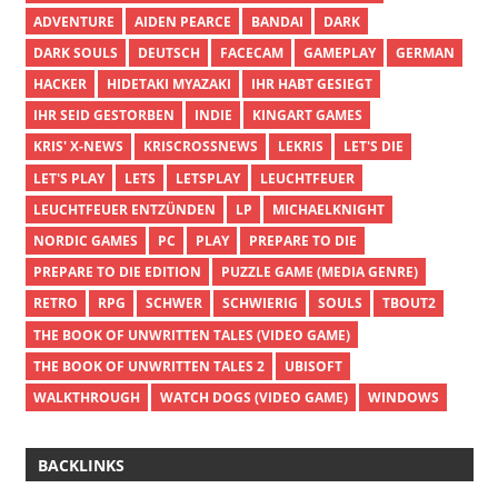
ADVENTURE
AIDEN PEARCE
BANDAI
DARK
DARK SOULS
DEUTSCH
FACECAM
GAMEPLAY
GERMAN
HACKER
HIDETAKI MYAZAKI
IHR HABT GESIEGT
IHR SEID GESTORBEN
INDIE
KINGART GAMES
KRIS' X-NEWS
KRISCROSSNEWS
LEKRIS
LET'S DIE
LET'S PLAY
LETS
LETSPLAY
LEUCHTFEUER
LEUCHTFEUER ENTZÜNDEN
LP
MICHAELKNIGHT
NORDIC GAMES
PC
PLAY
PREPARE TO DIE
PREPARE TO DIE EDITION
PUZZLE GAME (MEDIA GENRE)
RETRO
RPG
SCHWER
SCHWIERIG
SOULS
TBOUT2
THE BOOK OF UNWRITTEN TALES (VIDEO GAME)
THE BOOK OF UNWRITTEN TALES 2
UBISOFT
WALKTHROUGH
WATCH DOGS (VIDEO GAME)
WINDOWS
BACKLINKS