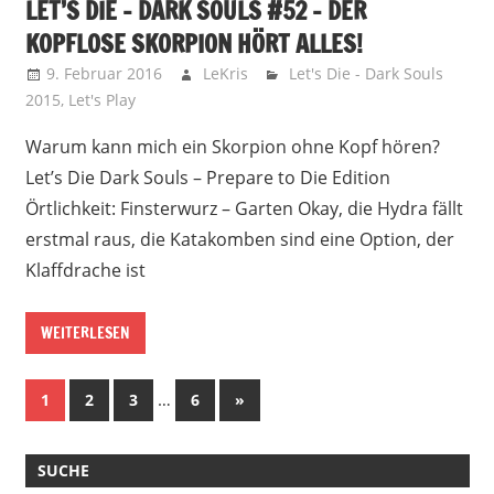
LET’S DIE – DARK SOULS #52 – DER
KOPFLOSE SKORPION HÖRT ALLES!
9. Februar 2016
LeKris
Let's Die - Dark Souls
2015
,
Let's Play
Warum kann mich ein Skorpion ohne Kopf hören?
Let’s Die Dark Souls – Prepare to Die Edition
Örtlichkeit: Finsterwurz – Garten Okay, die Hydra fällt
erstmal raus, die Katakomben sind eine Option, der
Klaffdrache ist
WEITERLESEN
Beitragsnavigation
…
Nächste
1
2
3
6
»
Beiträge
SUCHE