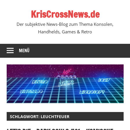
Zum
KrisCrossNews.de
Inhalt
springen
Der subjektive News-Blog zum Thema Konsolen,
Handhelds, Games & Retro
MENÜ
SCHLAGWORT:
LEUCHTFEUER