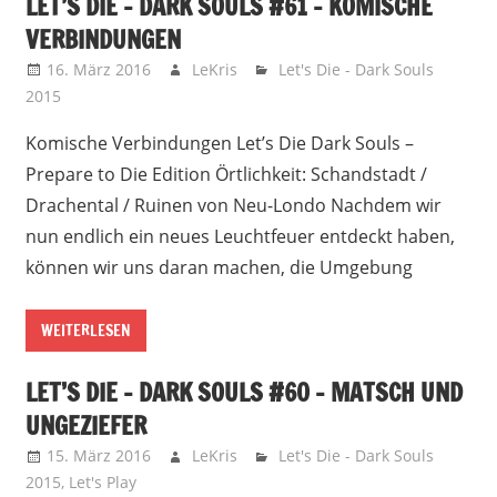
LET’S DIE – DARK SOULS #61 – KOMISCHE
VERBINDUNGEN
16. März 2016
LeKris
Let's Die - Dark Souls
2015
Komische Verbindungen Let’s Die Dark Souls –
Prepare to Die Edition Örtlichkeit: Schandstadt /
Drachental / Ruinen von Neu-Londo Nachdem wir
nun endlich ein neues Leuchtfeuer entdeckt haben,
können wir uns daran machen, die Umgebung
WEITERLESEN
LET’S DIE – DARK SOULS #60 – MATSCH UND
UNGEZIEFER
15. März 2016
LeKris
Let's Die - Dark Souls
2015
,
Let's Play