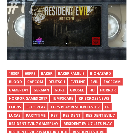
1080P
60FPS
BAKER
BAKER FAMILIE
BIOHAZARD
BLOOD
CAPCOM
DEUTSCH
EVELINE
EVIL
FACECAM
GAMEPLAY
GERMAN
GORE
GRUSEL
HD
HORROR
HORROR GAMES 2017
JUMPSCARE
KRISCROSSNEWS
LEKRIS
LET'S PLAY
LET'S PLAY RESIDENT EVIL 7
LP
LUCAS
PARTYTIME
RE7
RESIDENT
RESIDENT EVIL 7
RESIDENT EVIL 7 GAMEPLAY
RESIDENT EVIL 7 LETS PLAY
RESIDENT EVIL 7 WALKTHROUGH
RESIDENT EVIL VII