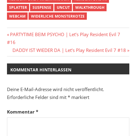
SPLATTER
SUSPENSE
UNCUT
WALKTHROUGH
WEBCAM
WIDERLICHE MONSTERKOTZE
Beitragsnavigation
Vorheriger
PARTYTIME BEIM PSYCHO | Let’s Play Resident Evil 7
Beitrag:
#16
Nächster
DADDY IST WIEDER DA | Let’s Play Resident Evil 7 #18
Beitrag:
KOMMENTAR HINTERLASSEN
Deine E-Mail-Adresse wird nicht veröffentlicht.
Erforderliche Felder sind mit
*
markiert
Kommentar
*