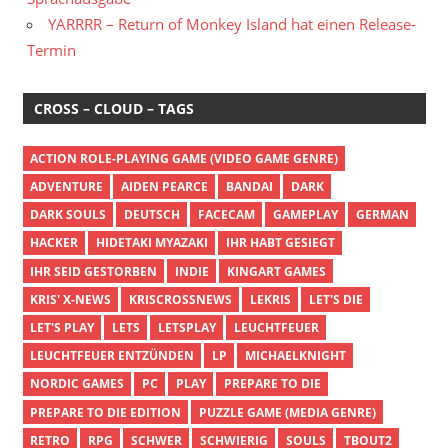
YARRRR – Return of Monkey Island hat einen Release-
Termin
CROSS – CLOUD – TAGS
ACTION ROLE-PLAYING GAME (VIDEO GAME GENRE)
ADVENTURE
AIDEN PEARCE
BANDAI
DARK
DARK SOULS
DEUTSCH
FACECAM
GAMEPLAY
GERMAN
HACKER
HIDETAKI MYAZAKI
IHR HABT GESIEGT
IHR SEID GESTORBEN
INDIE
KINGART GAMES
KRIS' X-NEWS
KRISCROSSNEWS
LEKRIS
LET'S DIE
LET'S PLAY
LETS
LETSPLAY
LEUCHTFEUER
LEUCHTFEUER ENTZÜNDEN
LP
MICHAELKNIGHT
NORDIC GAMES
PC
PLAY
PREPARE TO DIE
PREPARE TO DIE EDITION
PUZZLE GAME (MEDIA GENRE)
RETRO
RPG
SCHWER
SCHWIERIG
SOULS
TBOUT2