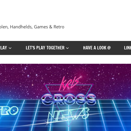
len, Handhelds, Games & Retro
PLAY
LET’S PLAY TOGETHER
HAVE A LOOK @
LIN