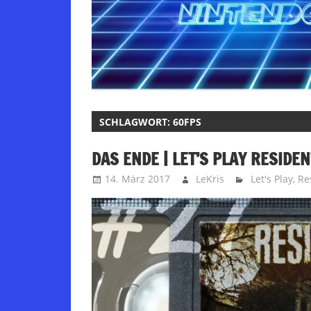
SCHLAGWORT:
60FPS
DAS ENDE | LET’S PLAY RESIDEN
14. März 2017
LeKris
Let's Play
,
Re