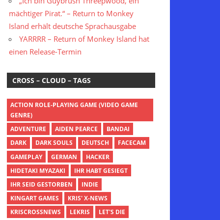
„Ich bin Guybrush Threepwood, ein
mächtiger Pirat.“ – Return to Monkey
Island erhält deutsche Sprachausgabe
YARRRR – Return of Monkey Island hat
einen Release-Termin
CROSS – CLOUD – TAGS
ACTION ROLE-PLAYING GAME (VIDEO GAME
GENRE)
ADVENTURE
AIDEN PEARCE
BANDAI
DARK
DARK SOULS
DEUTSCH
FACECAM
GAMEPLAY
GERMAN
HACKER
HIDETAKI MYAZAKI
IHR HABT GESIEGT
IHR SEID GESTORBEN
INDIE
KINGART GAMES
KRIS' X-NEWS
KRISCROSSNEWS
LEKRIS
LET'S DIE