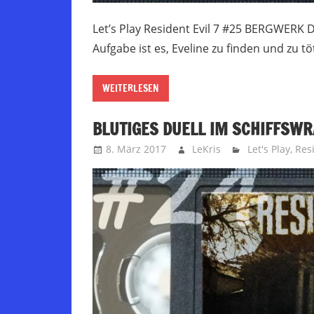
Let’s Play Resident Evil 7 #25 BERGWERK DES
Aufgabe ist es, Eveline zu finden und zu t
WEITERLESEN
BLUTIGES DUELL IM SCHIFFSWRA
8. März 2017
LeKris
Let's Play
,
Resi