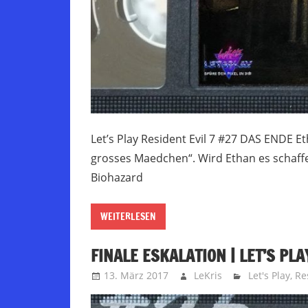
Let’s Play Resident Evil 7 #27 DAS ENDE Eth
grosses Maedchen“. Wird Ethan es schaffe
Biohazard
WEITERLESEN
FINALE ESKALATION | LET’S PLA
13. März 2017
LeKris
Let's Play
,
Re