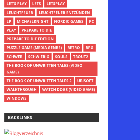
LET'S PLAY
LETS
LETSPLAY
LEUCHTFEUER
LEUCHTFEUER ENTZÜNDEN
LP
MICHAELKNIGHT
NORDIC GAMES
PC
PLAY
PREPARE TO DIE
PREPARE TO DIE EDITION
PUZZLE GAME (MEDIA GENRE)
RETRO
RPG
SCHWER
SCHWIERIG
SOULS
TBOUT2
THE BOOK OF UNWRITTEN TALES (VIDEO
GAME)
THE BOOK OF UNWRITTEN TALES 2
UBISOFT
WALKTHROUGH
WATCH DOGS (VIDEO GAME)
WINDOWS
BACKLINKS