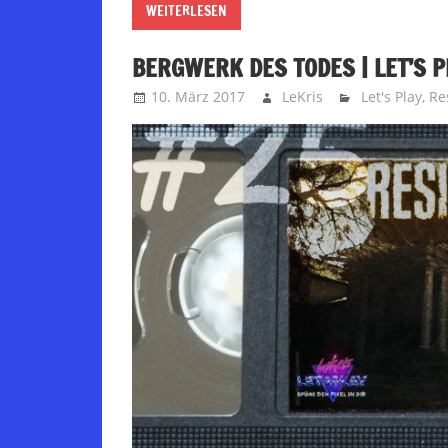
WEITERLESEN
BERGWERK DES TODES | LET’S P
10. März 2017
LeKris
Let's Play
,
Re