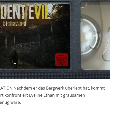
SKALATION Nachdem er das Bergwerk überlebt hat, kommt
rt konfrontiert Eveline Ethan mit grausamen
genug wäre,