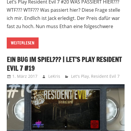
Let’s Play Resident Evil 7 #20 WAS PASSIERT HIER???
WTF??? WTF??? Was passiert hier? Diese Frage stelle
ich mir. Endlich ist Jack erledigt. Der Preis dafür war
fast zu hoch. Nun muss Ethan eine folgeschwere
WEITERLESEN
EIN BUG IM SPIEL??? | LET’S PLAY RESIDENT
EVIL 7 #19
1. März 2017
LeKris
Let's Play
,
Resident Evil 7