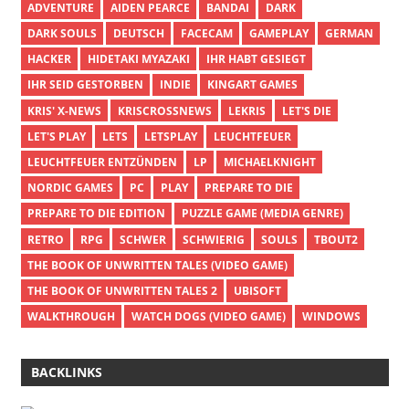
ADVENTURE
AIDEN PEARCE
BANDAI
DARK
DARK SOULS
DEUTSCH
FACECAM
GAMEPLAY
GERMAN
HACKER
HIDETAKI MYAZAKI
IHR HABT GESIEGT
IHR SEID GESTORBEN
INDIE
KINGART GAMES
KRIS' X-NEWS
KRISCROSSNEWS
LEKRIS
LET'S DIE
LET'S PLAY
LETS
LETSPLAY
LEUCHTFEUER
LEUCHTFEUER ENTZÜNDEN
LP
MICHAELKNIGHT
NORDIC GAMES
PC
PLAY
PREPARE TO DIE
PREPARE TO DIE EDITION
PUZZLE GAME (MEDIA GENRE)
RETRO
RPG
SCHWER
SCHWIERIG
SOULS
TBOUT2
THE BOOK OF UNWRITTEN TALES (VIDEO GAME)
THE BOOK OF UNWRITTEN TALES 2
UBISOFT
WALKTHROUGH
WATCH DOGS (VIDEO GAME)
WINDOWS
BACKLINKS