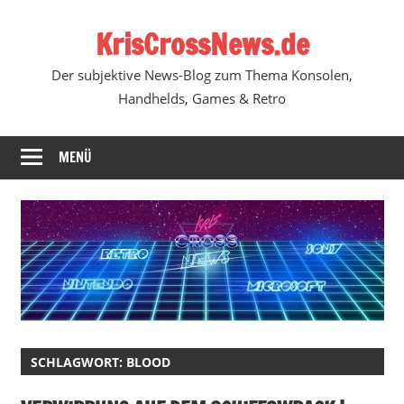
Zum
KrisCrossNews.de
Inhalt
springen
Der subjektive News-Blog zum Thema Konsolen,
Handhelds, Games & Retro
MENÜ
SCHLAGWORT:
BLOOD