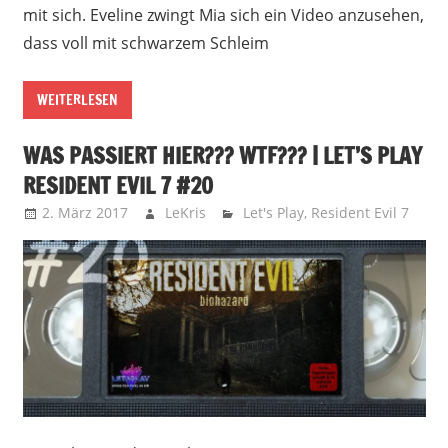
mit sich. Eveline zwingt Mia sich ein Video anzusehen,
dass voll mit schwarzem Schleim
WEITERLESEN
WAS PASSIERT HIER??? WTF??? | LET’S PLAY
RESIDENT EVIL 7 #20
2. März 2017
LeKris
Let's Play
,
Resident Evil 7