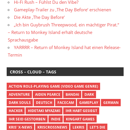
Hi-Fi Rush – Fühlst Du den Vibe?
Gameplay-Trailer zu ‚The Day Before‘ erschienen
Die Akte ‚The Day Before‘
„Ich bin Guybrush Threepwood, ein mächtiger Pirat.“
– Return to Monkey Island erhält deutsche
Sprachausgabe
YARRRR – Return of Monkey Island hat einen Release-
Termin
CROSS – CLOUD – TAGS
ACTION ROLE-PLAYING GAME (VIDEO GAME GENRE)
ADVENTURE
AIDEN PEARCE
BANDAI
DARK
DARK SOULS
DEUTSCH
FACECAM
GAMEPLAY
GERMAN
HACKER
HIDETAKI MYAZAKI
IHR HABT GESIEGT
IHR SEID GESTORBEN
INDIE
KINGART GAMES
KRIS' X-NEWS
KRISCROSSNEWS
LEKRIS
LET'S DIE