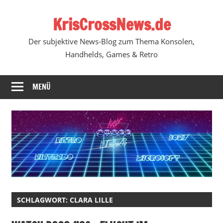
Zum
KrisCrossNews.de
Inhalt
springen
Der subjektive News-Blog zum Thema Konsolen,
Handhelds, Games & Retro
MENÜ
SCHLAGWORT:
CLARA LILLE