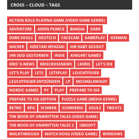
CROSS – CLOUD – TAGS
ACTION ROLE-PLAYING GAME (VIDEO GAME GENRE)
ADVENTURE
AIDEN PEARCE
BANDAI
DARK
DARK SOULS
DEUTSCH
FACECAM
GAMEPLAY
GERMAN
HACKER
HIDETAKI MYAZAKI
IHR HABT GESIEGT
IHR SEID GESTORBEN
INDIE
KINGART GAMES
KRIS' X-NEWS
KRISCROSSNEWS
LEKRIS
LET'S DIE
LET'S PLAY
LETS
LETSPLAY
LEUCHTFEUER
LEUCHTFEUER ENTZÜNDEN
LP
MICHAELKNIGHT
NORDIC GAMES
PC
PLAY
PREPARE TO DIE
PREPARE TO DIE EDITION
PUZZLE GAME (MEDIA GENRE)
RETRO
RPG
SCHWER
SCHWIERIG
SOULS
TBOUT2
THE BOOK OF UNWRITTEN TALES (VIDEO GAME)
THE BOOK OF UNWRITTEN TALES 2
UBISOFT
WALKTHROUGH
WATCH DOGS (VIDEO GAME)
WINDOWS