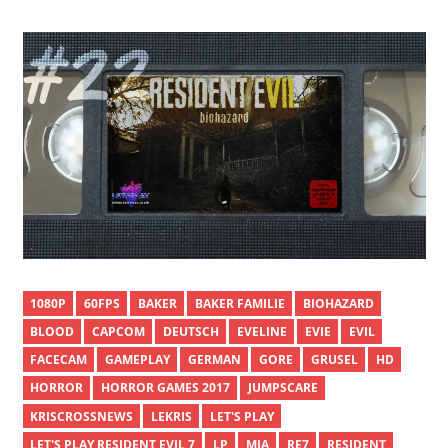
1080P
60FPS
BAKER
BAKER FAMILIE
BIOHAZARD
BLOOD
CAPCOM
DEUTSCH
EVELINE
EVIE
EVIL
FACECAM
GAMEPLAY
GERMAN
GORE
GRUSEL
HD
HORROR
HORROR GAMES 2017
JUMPSCARE
KRISCROSSNEWS
LEKRIS
LET'S PLAY
LET'S PLAY RESIDENT EVIL 7
LP
MIA
RE7
RESIDENT