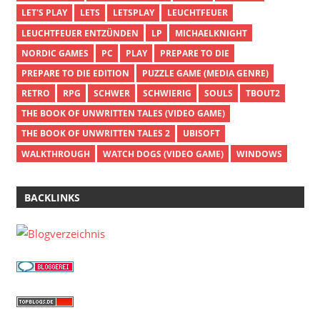
LET'S PLAY
LETS
LETSPLAY
LEUCHTFEUER
LEUCHTFEUER ENTZÜNDEN
LP
MICHAELKNIGHT
NORDIC GAMES
PC
PLAY
PREPARE TO DIE
PREPARE TO DIE EDITION
PUZZLE GAME (MEDIA GENRE)
RETRO
RPG
SCHWER
SCHWIERIG
SOULS
TBOUT2
THE BOOK OF UNWRITTEN TALES (VIDEO GAME)
THE BOOK OF UNWRITTEN TALES 2
UBISOFT
WALKTHROUGH
WATCH DOGS (VIDEO GAME)
WINDOWS
BACKLINKS