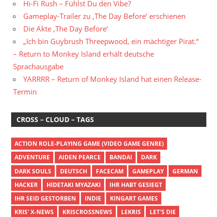
Hi-Fi Rush – Fühlst Du den Vibe?
Gameplay-Trailer zu ‚The Day Before‘ erschienen
Die Akte ‚The Day Before‘
„Ich bin Guybrush Threepwood, ein mächtiger Pirat.“
– Return to Monkey Island erhält deutsche
Sprachausgabe
YARRRR – Return of Monkey Island hat einen Release-
Termin
CROSS – CLOUD – TAGS
ACTION ROLE-PLAYING GAME (VIDEO GAME GENRE)
ADVENTURE
AIDEN PEARCE
BANDAI
DARK
DARK SOULS
DEUTSCH
FACECAM
GAMEPLAY
GERMAN
HACKER
HIDETAKI MYAZAKI
IHR HABT GESIEGT
IHR SEID GESTORBEN
INDIE
KINGART GAMES
KRIS' X-NEWS
KRISCROSSNEWS
LEKRIS
LET'S DIE