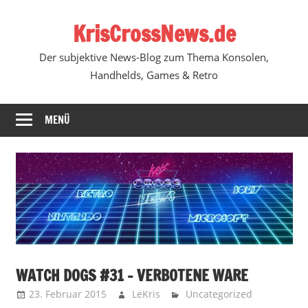
Zum
KrisCrossNews.de
Inhalt
springen
Der subjektive News-Blog zum Thema Konsolen,
Handhelds, Games & Retro
MENÜ
WATCH DOGS #31 – VERBOTENE WARE
23. Februar 2015
LeKris
Uncategorized