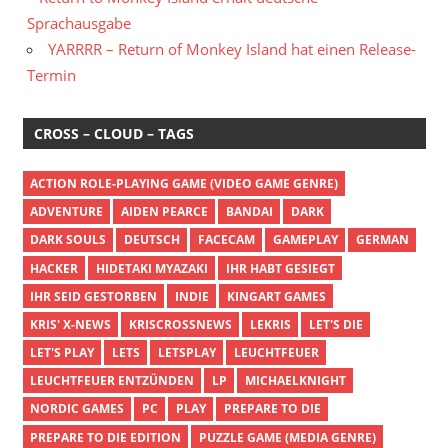
Sprachausgabe
YARRRR – Return of Monkey Island hat einen Release-
Termin
CROSS – CLOUD – TAGS
ACTION ROLE-PLAYING GAME (VIDEO GAME GENRE)
ADVENTURE
AIDEN PEARCE
BANDAI
DARK
DARK SOULS
DEUTSCH
FACECAM
GAMEPLAY
GERMAN
HACKER
HIDETAKI MYAZAKI
IHR HABT GESIEGT
IHR SEID GESTORBEN
INDIE
KINGART GAMES
KRIS' X-NEWS
KRISCROSSNEWS
LEKRIS
LET'S DIE
LET'S PLAY
LETS
LETSPLAY
LEUCHTFEUER
LEUCHTFEUER ENTZÜNDEN
LP
MICHAELKNIGHT
NORDIC GAMES
PC
PLAY
PREPARE TO DIE
PREPARE TO DIE EDITION
PUZZLE GAME (MEDIA GENRE)