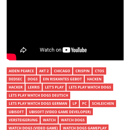
AIDEN PEARCE
AKT 2
CHICAGO
CRISPIN
CTOS
DEDSEC
DOGS
EIN RISKANTES GEBOT
HACKEN
HACKER
LEKRIS
LET'S PLAY
LETS PLAY WATCH DOGS
LETS PLAY WATCH DOGS DEUTSCH
LETS PLAY WATCH DOGS GERMAN
LP
PC
SCHLEICHEN
UBISOFT
UBISOFT (VIDEO GAME DEVELOPER)
VERSTEIGERUNG
WATCH
WATCH DOGS
WATCH DOGS (VIDEO GAME)
WATCH DOGS GAMEPLAY