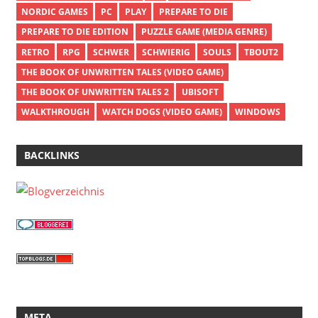
NORDIC GAMES
PC
PLAY
PREPARE TO DIE
PREPARE TO DIE EDITION
PUZZLE GAME (MEDIA GENRE)
RETRO
RPG
SCHWER
SCHWIERIG
SOULS
TBOUT2
THE BOOK OF UNWRITTEN TALES (VIDEO GAME)
THE BOOK OF UNWRITTEN TALES 2
UBISOFT
WALKTHROUGH
WATCH DOGS (VIDEO GAME)
WINDOWS
BACKLINKS
META