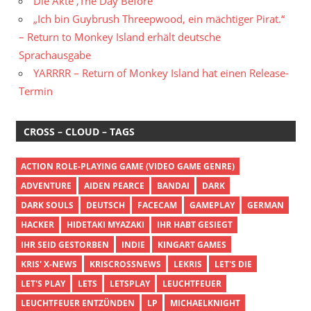
Die Akte ‚The Day Before‘
„Ich bin Guybrush Threepwood, ein mächtiger Pirat.“
– Return to Monkey Island erhält deutsche
Sprachausgabe
YARRRR – Return of Monkey Island hat einen Release-
Termin
CROSS – CLOUD – TAGS
ACTION ROLE-PLAYING GAME (VIDEO GAME GENRE)
ADVENTURE
AIDEN PEARCE
BANDAI
DARK
DARK SOULS
DEUTSCH
FACECAM
GAMEPLAY
GERMAN
HACKER
HIDETAKI MYAZAKI
IHR HABT GESIEGT
IHR SEID GESTORBEN
INDIE
KINGART GAMES
KRIS' X-NEWS
KRISCROSSNEWS
LEKRIS
LET'S DIE
LET'S PLAY
LETS
LETSPLAY
LEUCHTFEUER
LEUCHTFEUER ENTZÜNDEN
LP
MICHAELKNIGHT