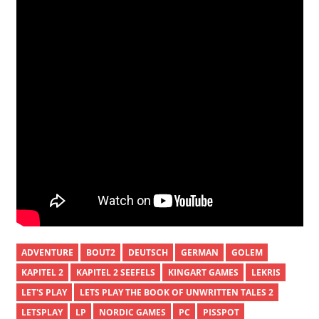
ADVENTURE
BOUT2
DEUTSCH
GERMAN
GOLEM
KAPITEL 2
KAPITEL 2 SEEFELS
KINGART GAMES
LEKRIS
LET'S PLAY
LETS PLAY THE BOOK OF UNWRITTEN TALES 2
LETSPLAY
LP
NORDIC GAMES
PC
PISSPOT