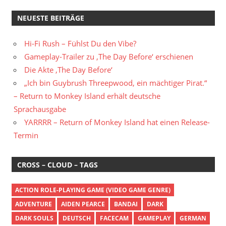
NEUESTE BEITRÄGE
Hi-Fi Rush – Fühlst Du den Vibe?
Gameplay-Trailer zu ‚The Day Before‘ erschienen
Die Akte ‚The Day Before‘
„Ich bin Guybrush Threepwood, ein mächtiger Pirat.“
– Return to Monkey Island erhält deutsche
Sprachausgabe
YARRRR – Return of Monkey Island hat einen Release-
Termin
CROSS – CLOUD – TAGS
ACTION ROLE-PLAYING GAME (VIDEO GAME GENRE)
ADVENTURE
AIDEN PEARCE
BANDAI
DARK
DARK SOULS
DEUTSCH
FACECAM
GAMEPLAY
GERMAN