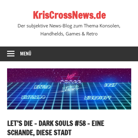
Zum
KrisCrossNews.de
Inhalt
springen
Der subjektive News-Blog zum Thema Konsolen,
Handhelds, Games & Retro
MENÜ
LET’S DIE – DARK SOULS #58 – EINE
SCHANDE, DIESE STADT