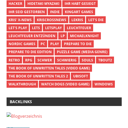
HACKER
HIDETAKI MYAZAKI
IHR HABT GESIEGT
IHR SEID GESTORBEN
INDIE
KINGART GAMES
KRIS' X-NEWS
KRISCROSSNEWS
LEKRIS
LET'S DIE
LET'S PLAY
LETS
LETSPLAY
LEUCHTFEUER
LEUCHTFEUER ENTZÜNDEN
LP
MICHAELKNIGHT
NORDIC GAMES
PC
PLAY
PREPARE TO DIE
PREPARE TO DIE EDITION
PUZZLE GAME (MEDIA GENRE)
RETRO
RPG
SCHWER
SCHWIERIG
SOULS
TBOUT2
THE BOOK OF UNWRITTEN TALES (VIDEO GAME)
THE BOOK OF UNWRITTEN TALES 2
UBISOFT
WALKTHROUGH
WATCH DOGS (VIDEO GAME)
WINDOWS
BACKLINKS