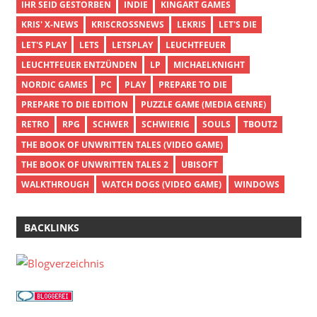
IHR SEID GESTORBEN
INDIE
KINGART GAMES
KRIS' X-NEWS
KRISCROSSNEWS
LEKRIS
LET'S DIE
LET'S PLAY
LETS
LETSPLAY
LEUCHTFEUER
LEUCHTFEUER ENTZÜNDEN
LP
MICHAELKNIGHT
NORDIC GAMES
PC
PLAY
PREPARE TO DIE
PREPARE TO DIE EDITION
PUZZLE GAME (MEDIA GENRE)
RETRO
RPG
SCHWER
SCHWIERIG
SOULS
TBOUT2
THE BOOK OF UNWRITTEN TALES (VIDEO GAME)
THE BOOK OF UNWRITTEN TALES 2
UBISOFT
WALKTHROUGH
WATCH DOGS (VIDEO GAME)
WINDOWS
BACKLINKS