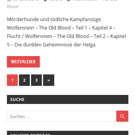
Blood
Mörderhunde und tödliche Kampfanzüge
Wolfenstein – The Old Blood – Teil 1 – Kapitel 4 –
Flucht / Wolfenstein – The Old Blood – Teil 2 – Kapitel
5 – Die dunklen Geheimnisse der Helga
WEITERLESEN
Beitragsnavigation
Nächste
1
2
3
»
Beiträge
SUCHE