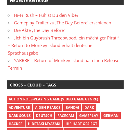
NEUESTE BEITRÄGE
Hi-Fi Rush – Fühlst Du den Vibe?
Gameplay-Trailer zu ‚The Day Before‘ erschienen
Die Akte ‚The Day Before‘
„Ich bin Guybrush Threepwood, ein mächtiger Pirat.“
– Return to Monkey Island erhält deutsche
Sprachausgabe
YARRRR – Return of Monkey Island hat einen Release-
Termin
CROSS – CLOUD – TAGS
ACTION ROLE-PLAYING GAME (VIDEO GAME GENRE)
ADVENTURE
AIDEN PEARCE
BANDAI
DARK
DARK SOULS
DEUTSCH
FACECAM
GAMEPLAY
GERMAN
HACKER
HIDETAKI MYAZAKI
IHR HABT GESIEGT