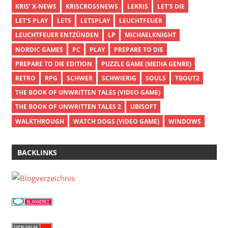
KRIS' X-NEWS
KRISCROSSNEWS
LEKRIS
LET'S DIE
LET'S PLAY
LETS
LETSPLAY
LEUCHTFEUER
LEUCHTFEUER ENTZÜNDEN
LP
MICHAELKNIGHT
NORDIC GAMES
PC
PLAY
PREPARE TO DIE
PREPARE TO DIE EDITION
PUZZLE GAME (MEDIA GENRE)
RETRO
RPG
SCHWER
SCHWIERIG
SOULS
TBOUT2
THE BOOK OF UNWRITTEN TALES (VIDEO GAME)
THE BOOK OF UNWRITTEN TALES 2
UBISOFT
WALKTHROUGH
WATCH DOGS (VIDEO GAME)
WINDOWS
BACKLINKS