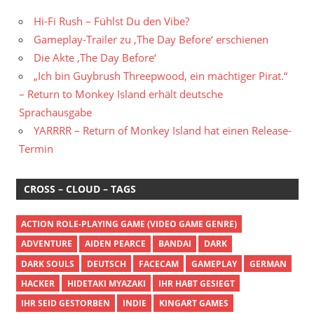
Hi-Fi Rush – Fühlst Du den Vibe?
Gameplay-Trailer zu ‚The Day Before‘ erschienen
Die Akte ‚The Day Before‘
„Ich bin Guybrush Threepwood, ein mächtiger Pirat.“
– Return to Monkey Island erhält deutsche
Sprachausgabe
YARRRR – Return of Monkey Island hat einen Release-
Termin
CROSS – CLOUD – TAGS
ACTION ROLE-PLAYING GAME (VIDEO GAME GENRE)
ADVENTURE
AIDEN PEARCE
BANDAI
DARK
DARK SOULS
DEUTSCH
FACECAM
GAMEPLAY
GERMAN
HACKER
HIDETAKI MYAZAKI
IHR HABT GESIEGT
IHR SEID GESTORBEN
INDIE
KINGART GAMES