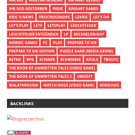
HACKER
HIDETAKI MYAZAKI
IHR HABT GESIEGT
IHR SEID GESTORBEN
INDIE
KINGART GAMES
KRIS' X-NEWS
KRISCROSSNEWS
LEKRIS
LET'S DIE
LET'S PLAY
LETS
LETSPLAY
LEUCHTFEUER
LEUCHTFEUER ENTZÜNDEN
LP
MICHAELKNIGHT
NORDIC GAMES
PC
PLAY
PREPARE TO DIE
PREPARE TO DIE EDITION
PUZZLE GAME (MEDIA GENRE)
RETRO
RPG
SCHWER
SCHWIERIG
SOULS
TBOUT2
THE BOOK OF UNWRITTEN TALES (VIDEO GAME)
THE BOOK OF UNWRITTEN TALES 2
UBISOFT
WALKTHROUGH
WATCH DOGS (VIDEO GAME)
WINDOWS
BACKLINKS