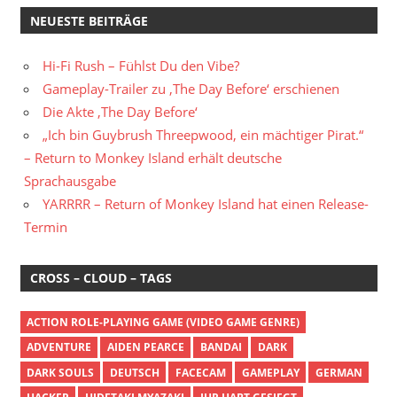
NEUESTE BEITRÄGE
Hi-Fi Rush – Fühlst Du den Vibe?
Gameplay-Trailer zu ‚The Day Before‘ erschienen
Die Akte ‚The Day Before‘
„Ich bin Guybrush Threepwood, ein mächtiger Pirat.“
– Return to Monkey Island erhält deutsche
Sprachausgabe
YARRRR – Return of Monkey Island hat einen Release-
Termin
CROSS – CLOUD – TAGS
ACTION ROLE-PLAYING GAME (VIDEO GAME GENRE)
ADVENTURE
AIDEN PEARCE
BANDAI
DARK
DARK SOULS
DEUTSCH
FACECAM
GAMEPLAY
GERMAN