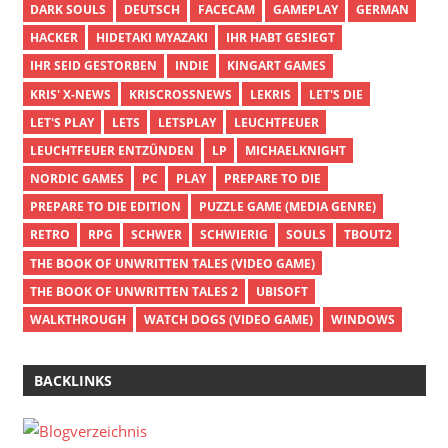
DARK SOULS
DEUTSCH
FACECAM
GAMEPLAY
GERMAN
HACKER
HIDETAKI MYAZAKI
IHR HABT GESIEGT
IHR SEID GESTORBEN
INDIE
KINGART GAMES
KRIS' X-NEWS
KRISCROSSNEWS
LEKRIS
LET'S DIE
LET'S PLAY
LETS
LETSPLAY
LEUCHTFEUER
LEUCHTFEUER ENTZÜNDEN
LP
MICHAELKNIGHT
NORDIC GAMES
PC
PLAY
PREPARE TO DIE
PREPARE TO DIE EDITION
PUZZLE GAME (MEDIA GENRE)
RETRO
RPG
SCHWER
SCHWIERIG
SOULS
TBOUT2
THE BOOK OF UNWRITTEN TALES (VIDEO GAME)
THE BOOK OF UNWRITTEN TALES 2
UBISOFT
WALKTHROUGH
WATCH DOGS (VIDEO GAME)
WINDOWS
BACKLINKS