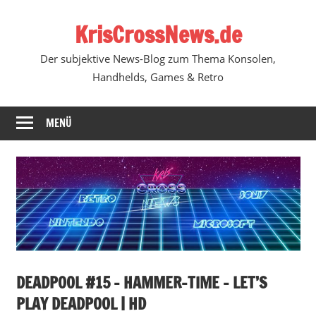
Zum
KrisCrossNews.de
Inhalt
springen
Der subjektive News-Blog zum Thema Konsolen,
Handhelds, Games & Retro
MENÜ
DEADPOOL #15 – HAMMER-TIME – LET’S
PLAY DEADPOOL | HD