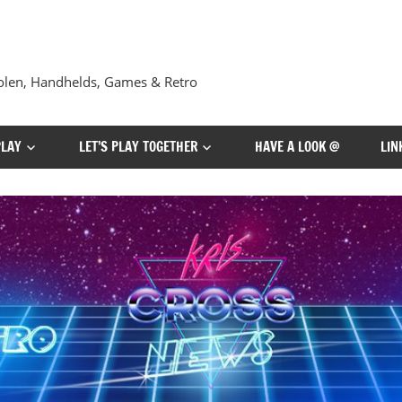
len, Handhelds, Games & Retro
PLAY
LET’S PLAY TOGETHER
HAVE A LOOK @
LIN