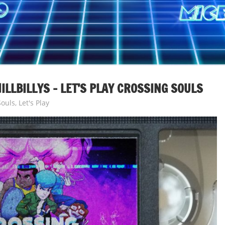
HILLBILLYS – LET’S PLAY CROSSING SOULS
Souls
,
Let's Play