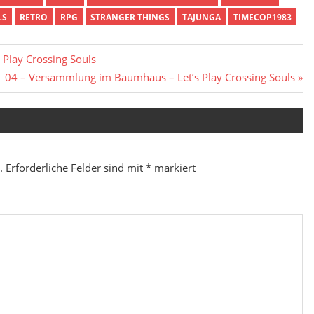
LS
RETRO
RPG
STRANGER THINGS
TAJUNGA
TIMECOP1983
 Play Crossing Souls
Nächster
04 – Versammlung im Baumhaus – Let’s Play Crossing Souls
Beitrag:
.
Erforderliche Felder sind mit
*
markiert