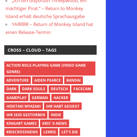
„Ich bin Guybrush Threepwood, ein
mächtiger Pirat.“ – Return to Monkey
Island erhält deutsche Sprachausgabe
YARRRR – Return of Monkey Island hat
einen Release-Termin
CROSS – CLOUD – TAGS
ACTION ROLE-PLAYING GAME (VIDEO GAME
GENRE)
ADVENTURE
AIDEN PEARCE
BANDAI
DARK
DARK SOULS
DEUTSCH
FACECAM
GAMEPLAY
GERMAN
HACKER
HIDETAKI MYAZAKI
IHR HABT GESIEGT
IHR SEID GESTORBEN
INDIE
KINGART GAMES
KRIS' X-NEWS
KRISCROSSNEWS
LEKRIS
LET'S DIE