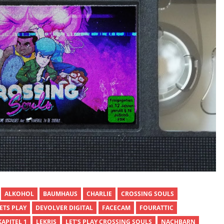
ALKOHOL
BAUMHAUS
CHARLIE
CROSSING SOULS
ETS PLAY
DEVOLVER DIGITAL
FACECAM
FOURATTIC
KAPITEL 1
LEKRIS
LET'S PLAY CROSSING SOULS
NACHBARN