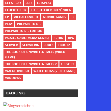
LET'S PLAY
LETS
LETSPLAY
LEUCHTFEUER
LEUCHTFEUER ENTZÜNDEN
LP
MICHAELKNIGHT
NORDIC GAMES
PC
PLAY
PREPARE TO DIE
PREPARE TO DIE EDITION
PUZZLE GAME (MEDIA GENRE)
RETRO
RPG
SCHWER
SCHWIERIG
SOULS
TBOUT2
THE BOOK OF UNWRITTEN TALES (VIDEO
GAME)
THE BOOK OF UNWRITTEN TALES 2
UBISOFT
WALKTHROUGH
WATCH DOGS (VIDEO GAME)
WINDOWS
BACKLINKS