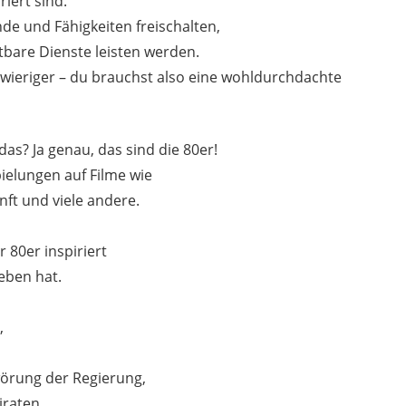
riert sind.
de und Fähigkeiten freischalten,
htbare Dienste leisten werden.
ieriger – du brauchst also eine wohldurchdachte
das? Ja genau, das sind die 80er!
pielungen auf Filme wie
nft und viele andere.
 80er inspiriert
eben hat.
,
örung der Regierung,
iraten,