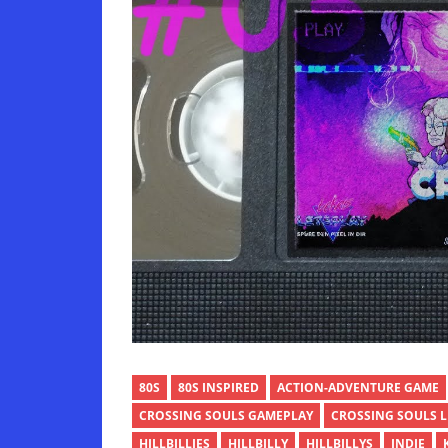
80S
80S INSPIRED
ACTION-ADVENTURE GAME
CROSSING SOULS GAMEPLAY
CROSSING SOULS L
HILLBILLIES
HILLBILLY
HILLBILLYS
INDIE