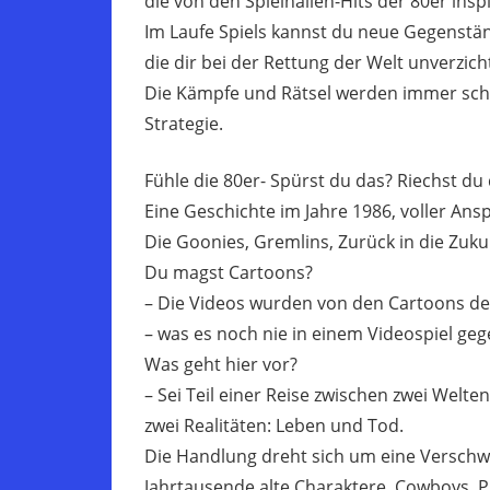
die von den Spielhallen-Hits der 80er inspi
Im Laufe Spiels kannst du neue Gegenstän
die dir bei der Rettung der Welt unverzic
Die Kämpfe und Rätsel werden immer schw
Strategie.
Fühle die 80er- Spürst du das? Riechst du 
Eine Geschichte im Jahre 1986, voller Ans
Die Goonies, Gremlins, Zurück in die Zuku
Du magst Cartoons?
– Die Videos wurden von den Cartoons der
– was es noch nie in einem Videospiel geg
Was geht hier vor?
– Sei Teil einer Reise zwischen zwei Welten
zwei Realitäten: Leben und Tod.
Die Handlung dreht sich um eine Verschw
Jahrtausende alte Charaktere, Cowboys, P