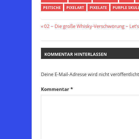
PEITSCHE
PIXELART
PIXELATE
PURPLE SKUL
Beitragsnavigation
Vorheriger
02 – Die große Whisky-Verschwörung – Let’s
Beitrag:
KOMMENTAR HINTERLASSEN
Deine E-Mail-Adresse wird nicht veröffentlicht
Kommentar
*