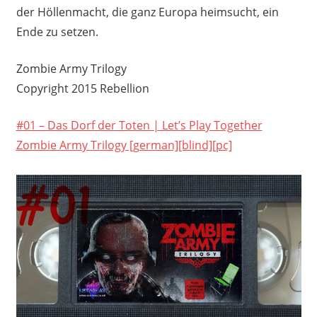
der Höllenmacht, die ganz Europa heimsucht, ein
Ende zu setzen.
Zombie Army Trilogy
Copyright 2015 Rebellion
#01 – Das Dorf der Toten | Let’s Play Together
Zombie Army Trilogy [german][blind][pc]