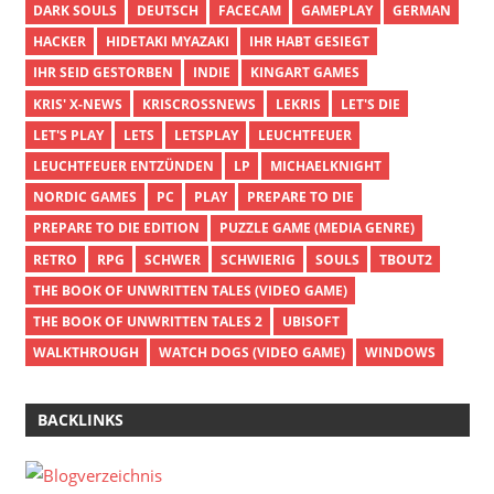
DARK SOULS
DEUTSCH
FACECAM
GAMEPLAY
GERMAN
HACKER
HIDETAKI MYAZAKI
IHR HABT GESIEGT
IHR SEID GESTORBEN
INDIE
KINGART GAMES
KRIS' X-NEWS
KRISCROSSNEWS
LEKRIS
LET'S DIE
LET'S PLAY
LETS
LETSPLAY
LEUCHTFEUER
LEUCHTFEUER ENTZÜNDEN
LP
MICHAELKNIGHT
NORDIC GAMES
PC
PLAY
PREPARE TO DIE
PREPARE TO DIE EDITION
PUZZLE GAME (MEDIA GENRE)
RETRO
RPG
SCHWER
SCHWIERIG
SOULS
TBOUT2
THE BOOK OF UNWRITTEN TALES (VIDEO GAME)
THE BOOK OF UNWRITTEN TALES 2
UBISOFT
WALKTHROUGH
WATCH DOGS (VIDEO GAME)
WINDOWS
BACKLINKS