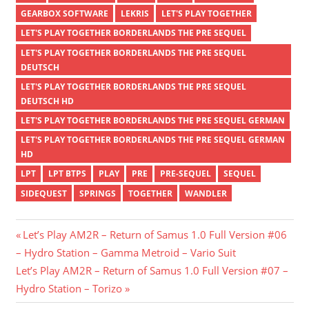
GEARBOX SOFTWARE
LEKRIS
LET'S PLAY TOGETHER
LET'S PLAY TOGETHER BORDERLANDS THE PRE SEQUEL
LET'S PLAY TOGETHER BORDERLANDS THE PRE SEQUEL
DEUTSCH
LET'S PLAY TOGETHER BORDERLANDS THE PRE SEQUEL
DEUTSCH HD
LET'S PLAY TOGETHER BORDERLANDS THE PRE SEQUEL GERMAN
LET'S PLAY TOGETHER BORDERLANDS THE PRE SEQUEL GERMAN
HD
LPT
LPT BTPS
PLAY
PRE
PRE-SEQUEL
SEQUEL
SIDEQUEST
SPRINGS
TOGETHER
WANDLER
Beitragsnavigation
Vorheriger
Let’s Play AM2R – Return of Samus 1.0 Full Version #06
Beitrag:
– Hydro Station – Gamma Metroid – Vario Suit
Nächster
Let’s Play AM2R – Return of Samus 1.0 Full Version #07 –
Beitrag:
Hydro Station – Torizo