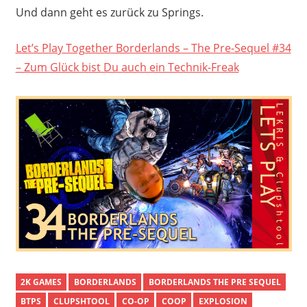
Und dann geht es zurück zu Springs.
Let’s Play Together Borderlands – The Pre-Sequel #34
– Zum Glück bist Du auch ein Technik-Freak
2K GAMES
BORDERLANDS
BORDERLANDS THE PRE SEQUEL
BTPS
CLUPSHTOOL
CO-OP
COOP
EXPLOSION