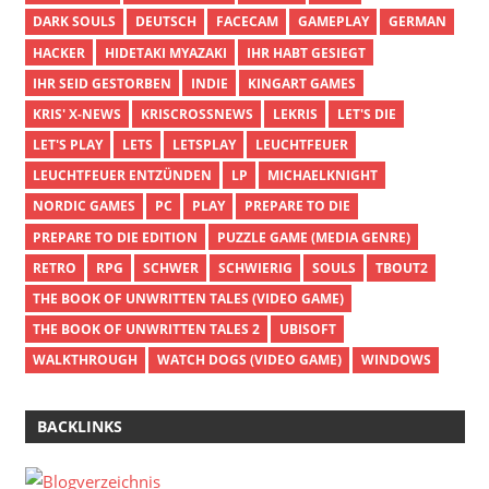
DARK SOULS
DEUTSCH
FACECAM
GAMEPLAY
GERMAN
HACKER
HIDETAKI MYAZAKI
IHR HABT GESIEGT
IHR SEID GESTORBEN
INDIE
KINGART GAMES
KRIS' X-NEWS
KRISCROSSNEWS
LEKRIS
LET'S DIE
LET'S PLAY
LETS
LETSPLAY
LEUCHTFEUER
LEUCHTFEUER ENTZÜNDEN
LP
MICHAELKNIGHT
NORDIC GAMES
PC
PLAY
PREPARE TO DIE
PREPARE TO DIE EDITION
PUZZLE GAME (MEDIA GENRE)
RETRO
RPG
SCHWER
SCHWIERIG
SOULS
TBOUT2
THE BOOK OF UNWRITTEN TALES (VIDEO GAME)
THE BOOK OF UNWRITTEN TALES 2
UBISOFT
WALKTHROUGH
WATCH DOGS (VIDEO GAME)
WINDOWS
BACKLINKS