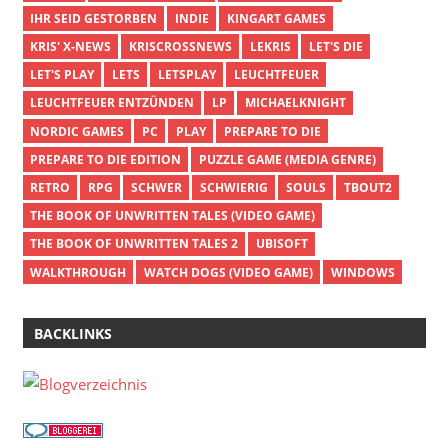
IHR SEID GESTORBEN
INDIE
KINGART GAMES
KRIS' X-NEWS
KRISCROSSNEWS
LEKRIS
LET'S DIE
LET'S PLAY
LETS
LETSPLAY
LEUCHTFEUER
LEUCHTFEUER ENTZÜNDEN
LP
MICHAELKNIGHT
NORDIC GAMES
PC
PLAY
PREPARE TO DIE
PREPARE TO DIE EDITION
PUZZLE GAME (MEDIA GENRE)
RETRO
RPG
SCHWER
SCHWIERIG
SOULS
TBOUT2
THE BOOK OF UNWRITTEN TALES (VIDEO GAME)
THE BOOK OF UNWRITTEN TALES 2
UBISOFT
WALKTHROUGH
WATCH DOGS (VIDEO GAME)
WINDOWS
BACKLINKS