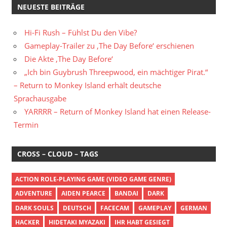
NEUESTE BEITRÄGE
Hi-Fi Rush – Fühlst Du den Vibe?
Gameplay-Trailer zu ‚The Day Before‘ erschienen
Die Akte ‚The Day Before‘
„Ich bin Guybrush Threepwood, ein mächtiger Pirat.“
– Return to Monkey Island erhält deutsche
Sprachausgabe
YARRRR – Return of Monkey Island hat einen Release-
Termin
CROSS – CLOUD – TAGS
ACTION ROLE-PLAYING GAME (VIDEO GAME GENRE)
ADVENTURE
AIDEN PEARCE
BANDAI
DARK
DARK SOULS
DEUTSCH
FACECAM
GAMEPLAY
GERMAN
HACKER
HIDETAKI MYAZAKI
IHR HABT GESIEGT