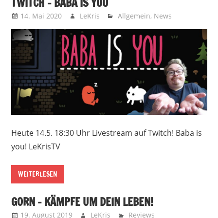
TWITCH – BABA IS YOU
14. Mai 2020
LeKris
Allgemein
,
News
Heute 14.5. 18:30 Uhr Livestream auf Twitch! Baba is
you! LeKrisTV
WEITERLESEN
GORN – KÄMPFE UM DEIN LEBEN!
19. August 2019
LeKris
Reviews