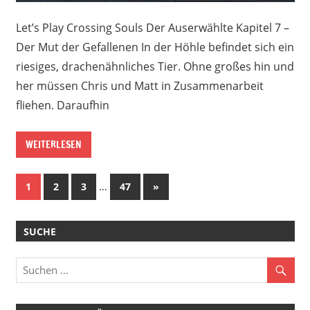
Let’s Play Crossing Souls Der Auserwählte Kapitel 7 –
Der Mut der Gefallenen In der Höhle befindet sich ein
riesiges, drachenähnliches Tier. Ohne großes hin und
her müssen Chris und Matt in Zusammenarbeit
fliehen. Daraufhin
WEITERLESEN
Beitragsnavigation
…
Nächste
1
2
3
47
»
Beiträge
SUCHE