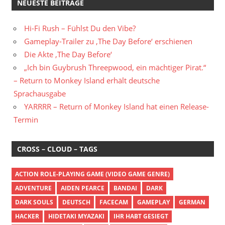
NEUESTE BEITRÄGE
Hi-Fi Rush – Fühlst Du den Vibe?
Gameplay-Trailer zu ‚The Day Before‘ erschienen
Die Akte ‚The Day Before‘
„Ich bin Guybrush Threepwood, ein mächtiger Pirat.“
– Return to Monkey Island erhält deutsche
Sprachausgabe
YARRRR – Return of Monkey Island hat einen Release-
Termin
CROSS – CLOUD – TAGS
ACTION ROLE-PLAYING GAME (VIDEO GAME GENRE)
ADVENTURE
AIDEN PEARCE
BANDAI
DARK
DARK SOULS
DEUTSCH
FACECAM
GAMEPLAY
GERMAN
HACKER
HIDETAKI MYAZAKI
IHR HABT GESIEGT