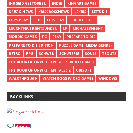
IHR SEID GESTORBEN
INDIE
KINGART GAMES
KRIS' X-NEWS
KRISCROSSNEWS
LEKRIS
LET'S DIE
LET'S PLAY
LETS
LETSPLAY
LEUCHTFEUER
LEUCHTFEUER ENTZÜNDEN
LP
MICHAELKNIGHT
NORDIC GAMES
PC
PLAY
PREPARE TO DIE
PREPARE TO DIE EDITION
PUZZLE GAME (MEDIA GENRE)
RETRO
RPG
SCHWER
SCHWIERIG
SOULS
TBOUT2
THE BOOK OF UNWRITTEN TALES (VIDEO GAME)
THE BOOK OF UNWRITTEN TALES 2
UBISOFT
WALKTHROUGH
WATCH DOGS (VIDEO GAME)
WINDOWS
BACKLINKS