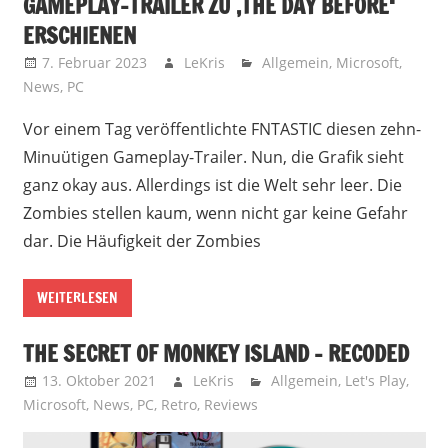
GAMEPLAY-TRAILER ZU ‚THE DAY BEFORE‘
ERSCHIENEN
7. Februar 2023
LeKris
Allgemein
,
Microsoft
,
News
,
PC
Vor einem Tag veröffentlichte FNTASTIC diesen zehn-
Minuütigen Gameplay-Trailer. Nun, die Grafik sieht
ganz okay aus. Allerdings ist die Welt sehr leer. Die
Zombies stellen kaum, wenn nicht gar keine Gefahr
dar. Die Häufigkeit der Zombies
WEITERLESEN
THE SECRET OF MONKEY ISLAND – RECODED
13. Oktober 2021
LeKris
Allgemein
,
Let's Play
,
Microsoft
,
News
,
PC
,
Retro
,
Reviews