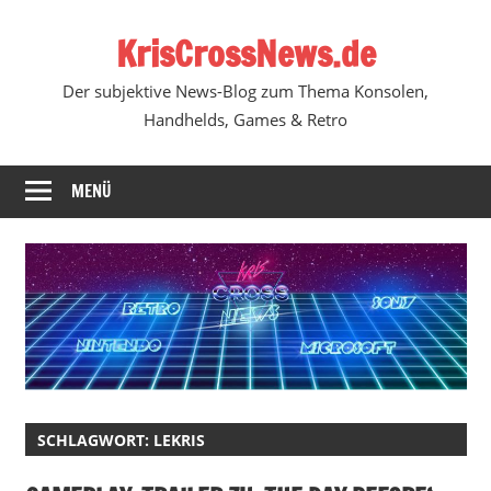
Zum
KrisCrossNews.de
Inhalt
springen
Der subjektive News-Blog zum Thema Konsolen,
Handhelds, Games & Retro
MENÜ
SCHLAGWORT:
LEKRIS