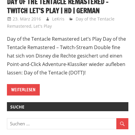
DAY OF THE TENTACLE REMASTERED –
TWITCH LET’S PLAY | HD | GERMAN
23. März 2016
LeKris
Day of the Tentacle
Remastered
,
Let's Play
Day of the Tentacle Remastered Let’s Play Day of the
Tentacle Remastered – Twitch-Stream Double fine
hat sich von Disney die Rechte gesichert und einen
Point-and-Click Adventure-Klassiker wieder aufleben
lassen: Day of the Tentacle (DOTT)!
WEITERLESEN
SUCHE