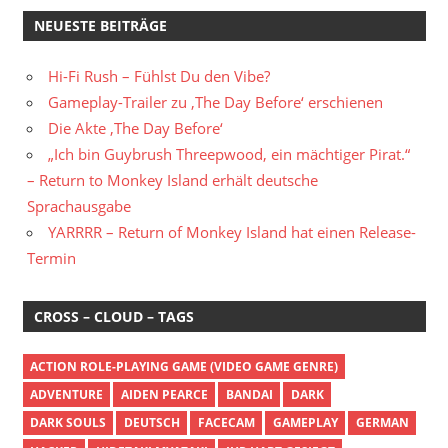
NEUESTE BEITRÄGE
Hi-Fi Rush – Fühlst Du den Vibe?
Gameplay-Trailer zu ‚The Day Before‘ erschienen
Die Akte ‚The Day Before‘
„Ich bin Guybrush Threepwood, ein mächtiger Pirat.“
– Return to Monkey Island erhält deutsche
Sprachausgabe
YARRRR – Return of Monkey Island hat einen Release-
Termin
CROSS – CLOUD – TAGS
ACTION ROLE-PLAYING GAME (VIDEO GAME GENRE)
ADVENTURE
AIDEN PEARCE
BANDAI
DARK
DARK SOULS
DEUTSCH
FACECAM
GAMEPLAY
GERMAN