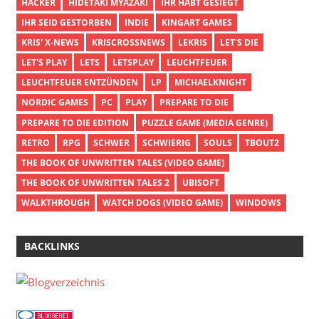
HACKER
HIDETAKI MYAZAKI
IHR HABT GESIEGT
IHR SEID GESTORBEN
INDIE
KINGART GAMES
KRIS' X-NEWS
KRISCROSSNEWS
LEKRIS
LET'S DIE
LET'S PLAY
LETS
LETSPLAY
LEUCHTFEUER
LEUCHTFEUER ENTZÜNDEN
LP
MICHAELKNIGHT
NORDIC GAMES
PC
PLAY
PREPARE TO DIE
PREPARE TO DIE EDITION
PUZZLE GAME (MEDIA GENRE)
RETRO
RPG
SCHWER
SCHWIERIG
SOULS
TBOUT2
THE BOOK OF UNWRITTEN TALES (VIDEO GAME)
THE BOOK OF UNWRITTEN TALES 2
UBISOFT
WALKTHROUGH
WATCH DOGS (VIDEO GAME)
WINDOWS
BACKLINKS