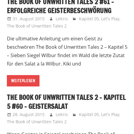
THE BOOK OF UNWRITTEN TALES 2 #61 –
ERFOLGREICHE GEISTERBESCHWÖRUNG
31. August 2015
LeKris
Kapitel 05
,
Let's Play
,
The Book of Unwritten Tales 2
Die ultimative Anleitung um einen Geist zu
beschwören The Book of Unwritten Tales 2 – Kapitel 5
– Sieben Siegel Wilbur findet im Wald die letzte Zutat
für den Salat a la Wilbur. Kiki und
WEITERLESEN
THE BOOK OF UNWRITTEN TALES 2 – KAPITEL
5 #60 – GEISTERSALAT
28. August 2015
LeKris
Kapitel 05
,
Let's Play
,
The Book of Unwritten Tales 2