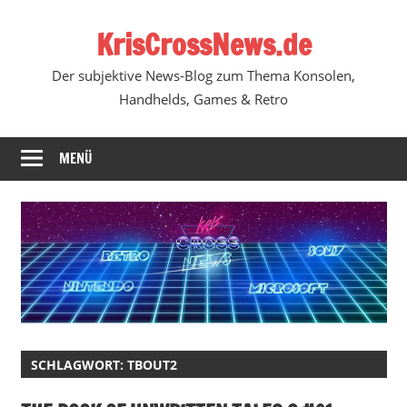
Zum
KrisCrossNews.de
Inhalt
springen
Der subjektive News-Blog zum Thema Konsolen,
Handhelds, Games & Retro
MENÜ
SCHLAGWORT:
TBOUT2