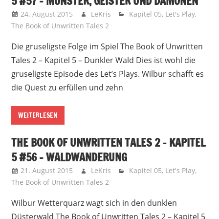
5 #57 – MONSTER, GEISTER UND DÄMONEN
24. August 2015
LeKris
Kapitel 05
,
Let's Play
,
The Book of Unwritten Tales 2
Die gruseligste Folge im Spiel The Book of Unwritten
Tales 2 – Kapitel 5 – Dunkler Wald Dies ist wohl die
gruseligste Episode des Let’s Plays. Wilbur schafft es
die Quest zu erfüllen und zehn
WEITERLESEN
THE BOOK OF UNWRITTEN TALES 2 – KAPITEL
5 #56 – WALDWANDERUNG
21. August 2015
LeKris
Kapitel 05
,
Let's Play
,
The Book of Unwritten Tales 2
Wilbur Wetterquarz wagt sich in den dunklen
Düsterwald The Book of Unwritten Tales 2 – Kapitel 5