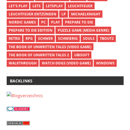
LET'S PLAY
LETS
LETSPLAY
LEUCHTFEUER
LEUCHTFEUER ENTZÜNDEN
LP
MICHAELKNIGHT
NORDIC GAMES
PC
PLAY
PREPARE TO DIE
PREPARE TO DIE EDITION
PUZZLE GAME (MEDIA GENRE)
RETRO
RPG
SCHWER
SCHWIERIG
SOULS
TBOUT2
THE BOOK OF UNWRITTEN TALES (VIDEO GAME)
THE BOOK OF UNWRITTEN TALES 2
UBISOFT
WALKTHROUGH
WATCH DOGS (VIDEO GAME)
WINDOWS
BACKLINKS