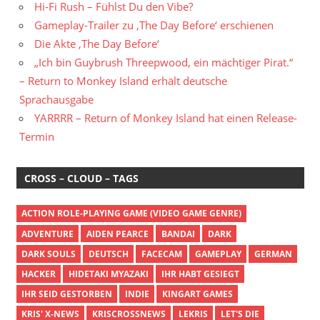
Hi-Fi Rush – Fühlst Du den Vibe?
Gameplay-Trailer zu ‚The Day Before‘ erschienen
Die Akte ‚The Day Before‘
„Ich bin Guybrush Threepwood, ein mächtiger Pirat.“
– Return to Monkey Island erhält deutsche
Sprachausgabe
YARRRR – Return of Monkey Island hat einen Release-
Termin
CROSS – CLOUD – TAGS
ACTION ROLE-PLAYING GAME (VIDEO GAME GENRE)
ADVENTURE
AIDEN PEARCE
BANDAI
DARK
DARK SOULS
DEUTSCH
FACECAM
GAMEPLAY
GERMAN
HACKER
HIDETAKI MYAZAKI
IHR HABT GESIEGT
IHR SEID GESTORBEN
INDIE
KINGART GAMES
KRIS' X-NEWS
KRISCROSSNEWS
LEKRIS
LET'S DIE