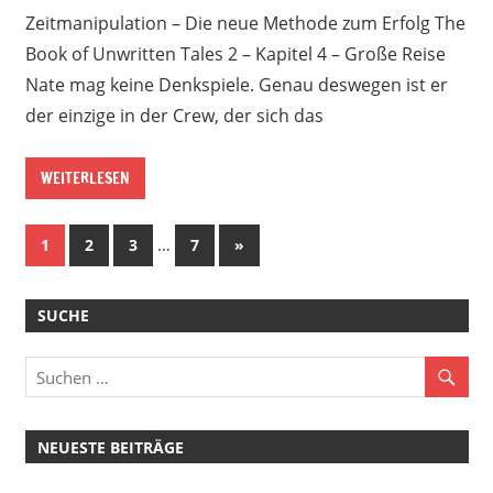
Zeitmanipulation – Die neue Methode zum Erfolg The
Book of Unwritten Tales 2 – Kapitel 4 – Große Reise
Nate mag keine Denkspiele. Genau deswegen ist er
der einzige in der Crew, der sich das
WEITERLESEN
Beitragsnavigation
…
Nächste
1
2
3
7
»
Beiträge
SUCHE
NEUESTE BEITRÄGE