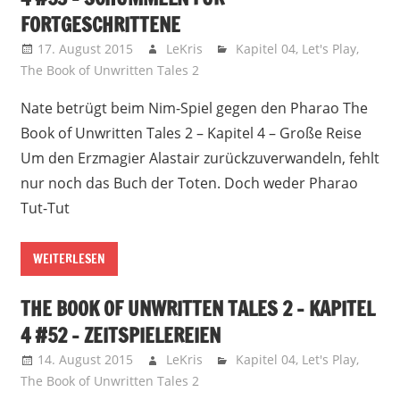
FORTGESCHRITTENE
17. August 2015
LeKris
Kapitel 04
,
Let's Play
,
The Book of Unwritten Tales 2
Nate betrügt beim Nim-Spiel gegen den Pharao The
Book of Unwritten Tales 2 – Kapitel 4 – Große Reise
Um den Erzmagier Alastair zurückzuverwandeln, fehlt
nur noch das Buch der Toten. Doch weder Pharao
Tut-Tut
WEITERLESEN
THE BOOK OF UNWRITTEN TALES 2 – KAPITEL
4 #52 – ZEITSPIELEREIEN
14. August 2015
LeKris
Kapitel 04
,
Let's Play
,
The Book of Unwritten Tales 2