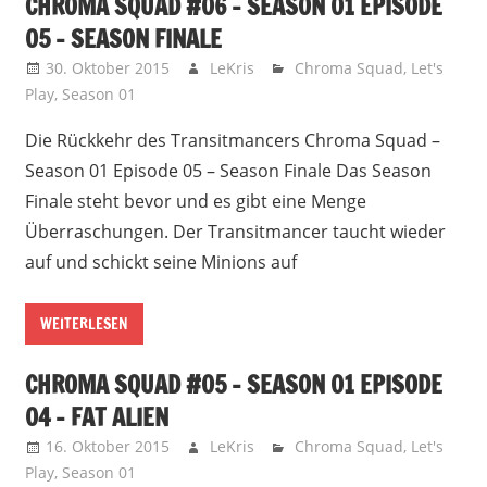
CHROMA SQUAD #06 – SEASON 01 EPISODE
05 – SEASON FINALE
30. Oktober 2015
LeKris
Chroma Squad
,
Let's
Play
,
Season 01
Die Rückkehr des Transitmancers Chroma Squad –
Season 01 Episode 05 – Season Finale Das Season
Finale steht bevor und es gibt eine Menge
Überraschungen. Der Transitmancer taucht wieder
auf und schickt seine Minions auf
WEITERLESEN
CHROMA SQUAD #05 – SEASON 01 EPISODE
04 – FAT ALIEN
16. Oktober 2015
LeKris
Chroma Squad
,
Let's
Play
,
Season 01