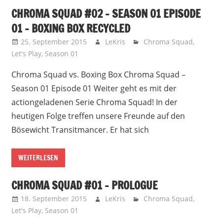
CHROMA SQUAD #02 – SEASON 01 EPISODE
01 – BOXING BOX RECYCLED
25. September 2015
LeKris
Chroma Squad
,
Let's Play
,
Season 01
Chroma Squad vs. Boxing Box Chroma Squad –
Season 01 Episode 01 Weiter geht es mit der
actiongeladenen Serie Chroma Squad! In der
heutigen Folge treffen unsere Freunde auf den
Bösewicht Transitmancer. Er hat sich
WEITERLESEN
CHROMA SQUAD #01 – PROLOGUE
18. September 2015
LeKris
Chroma Squad
,
Let's Play
,
Season 01