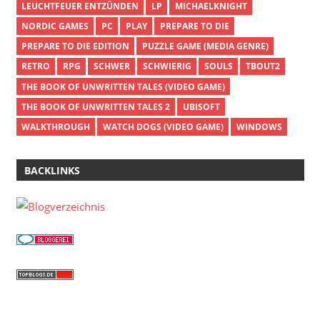
LEUCHTFEUER ENTZÜNDEN
LP
MICHAELKNIGHT
NORDIC GAMES
PC
PLAY
PREPARE TO DIE
PREPARE TO DIE EDITION
PUZZLE GAME (MEDIA GENRE)
RETRO
RPG
SCHWER
SCHWIERIG
SOULS
TBOUT2
THE BOOK OF UNWRITTEN TALES (VIDEO GAME)
THE BOOK OF UNWRITTEN TALES 2
UBISOFT
WALKTHROUGH
WATCH DOGS (VIDEO GAME)
WINDOWS
BACKLINKS