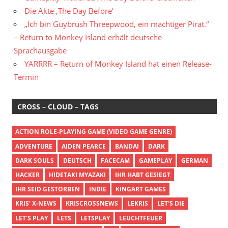
Die Akte ‚The Day Before‘
„Ich bin Guybrush Threepwood, ein mächtiger Pirat.“
– Return to Monkey Island erhält deutsche
Sprachausgabe
YARRRR – Return of Monkey Island hat einen Release-
Termin
CROSS – CLOUD – TAGS
ACTION ROLE-PLAYING GAME (VIDEO GAME GENRE)
ADVENTURE
AIDEN PEARCE
BANDAI
DARK
DARK SOULS
DEUTSCH
FACECAM
GAMEPLAY
GERMAN
HACKER
HIDETAKI MYAZAKI
IHR HABT GESIEGT
IHR SEID GESTORBEN
INDIE
KINGART GAMES
KRIS' X-NEWS
KRISCROSSNEWS
LEKRIS
LET'S DIE
LET'S PLAY
LETS
LETSPLAY
LEUCHTFEUER