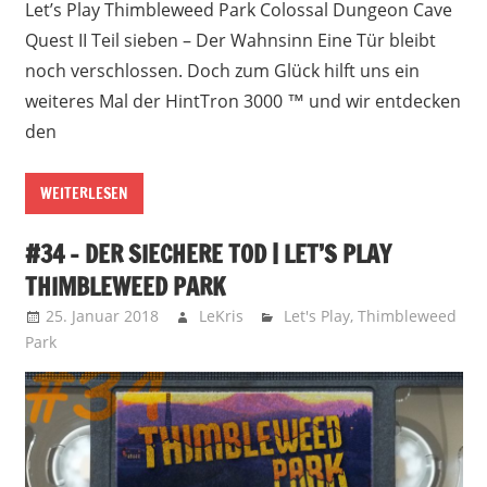
Let’s Play Thimbleweed Park Colossal Dungeon Cave
Quest II Teil sieben – Der Wahnsinn Eine Tür bleibt
noch verschlossen. Doch zum Glück hilft uns ein
weiteres Mal der HintTron 3000 ™ und wir entdecken
den
WEITERLESEN
#34 – DER SIECHERE TOD | LET’S PLAY
THIMBLEWEED PARK
25. Januar 2018
LeKris
Let's Play
,
Thimbleweed
Park