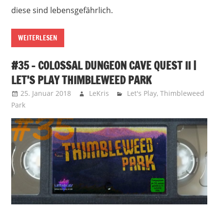
diese sind lebensgefährlich.
WEITERLESEN
#35 – COLOSSAL DUNGEON CAVE QUEST II |
LET’S PLAY THIMBLEWEED PARK
25. Januar 2018
LeKris
Let's Play
,
Thimbleweed
Park