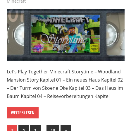
Minecraft
Let’s Play Together Minecraft Storytime – Woodland
Mansion Story Kapitel 01 – Ein neues Haus Kapitel 02
– Der Turm von Skoene Oke Kapitel 03 – Das Haus im
Baum Kapitel 04 – Reisevorbereitungen Kapitel
WEITERLESEN
Beitragsnavigation
…
Nächste
1
2
3
18
»