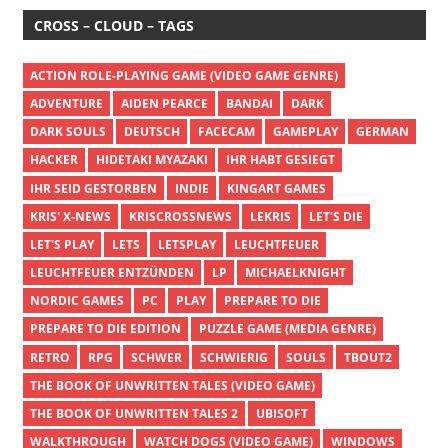
CROSS – CLOUD – TAGS
ACTION ROLE-PLAYING GAME (VIDEO GAME GENRE)
ADVENTURE
AIDEN PEARCE
BANDAI
DARK
DARK SOULS
DEUTSCH
FACECAM
GAMEPLAY
GERMAN
HACKER
HIDETAKI MYAZAKI
IHR HABT GESIEGT
IHR SEID GESTORBEN
INDIE
KINGART GAMES
KRIS' X-NEWS
KRISCROSSNEWS
LEKRIS
LET'S DIE
LET'S PLAY
LETS
LETSPLAY
LEUCHTFEUER
LEUCHTFEUER ENTZÜNDEN
LP
MICHAELKNIGHT
NORDIC GAMES
PC
PLAY
PREPARE TO DIE
PREPARE TO DIE EDITION
PUZZLE GAME (MEDIA GENRE)
RETRO
RPG
SCHWER
SCHWIERIG
SOULS
TBOUT2
THE BOOK OF UNWRITTEN TALES (VIDEO GAME)
THE BOOK OF UNWRITTEN TALES 2
UBISOFT
WALKTHROUGH
WATCH DOGS (VIDEO GAME)
WINDOWS