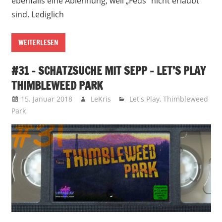
ebenfalls eine Ablehnung, weil „Feds“ nicht erlaubt
sind. Lediglich
WEITERLESEN
#31 – SCHATZSUCHE MIT SEPP – LET’S PLAY
THIMBLEWEED PARK
15. Januar 2018
LeKris
Let's Play
,
Thimbleweed
Park