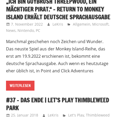
„ICH BIN GUYBRUSH THREEPWOOD, EIN
MÄCHTIGER PIRAT.“ – RETURN TO MONKEY
ISLAND ERHÄLT DEUTSCHE SPRACHAUSGABE
7. November 2022
LeKris
Allgemein
,
Microsoft
,
News
,
Nintendo
,
PC
Manchmal geschehen noch Zeichen und Wunder.
Das neuste Spiel aus der Monkey Island-Reihe, das
erst am 19.9.2022 erschienen ist, bekommt eine
deutsche Sprachausgabe. Auch wenn es heutzutage
eher üblich ist, in Point and Click Adventures
WEITERLESEN
#37 – DAS ENDE | LET’S PLAY THIMBLEWEED
PARK
25. Januar 2018
LeKris
Let's Play
,
Thimbleweed