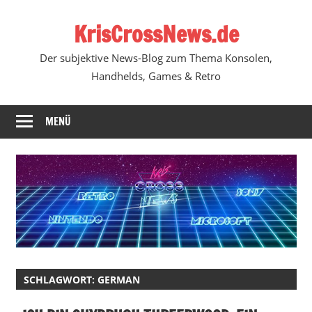
Zum
KrisCrossNews.de
Inhalt
springen
Der subjektive News-Blog zum Thema Konsolen,
Handhelds, Games & Retro
MENÜ
SCHLAGWORT:
GERMAN