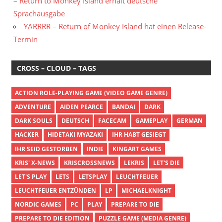
– Return to Monkey Island erhält deutsche
Sprachausgabe
YARRRR – Return of Monkey Island hat einen Release-
Termin
CROSS – CLOUD – TAGS
ACTION ROLE-PLAYING GAME (VIDEO GAME GENRE)
ADVENTURE
AIDEN PEARCE
BANDAI
DARK
DARK SOULS
DEUTSCH
FACECAM
GAMEPLAY
GERMAN
HACKER
HIDETAKI MYAZAKI
IHR HABT GESIEGT
IHR SEID GESTORBEN
INDIE
KINGART GAMES
KRIS' X-NEWS
KRISCROSSNEWS
LEKRIS
LET'S DIE
LET'S PLAY
LETS
LETSPLAY
LEUCHTFEUER
LEUCHTFEUER ENTZÜNDEN
LP
MICHAELKNIGHT
NORDIC GAMES
PC
PLAY
PREPARE TO DIE
PREPARE TO DIE EDITION
PUZZLE GAME (MEDIA GENRE)