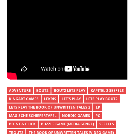
ADVENTURE
BOUT2
BOUT2 LETS PLAY
KAPITEL 2 SEEFELS
KINGART GAMES
LEKRIS
LET'S PLAY
LETS PLAY BOUT2
LETS PLAY THE BOOK OF UNWRITTEN TALES 2
LP
MAGISCHE SCHIEFERTAFEL
NORDIC GAMES
PC
POINT & CLICK
PUZZLE GAME (MEDIA GENRE)
SEEFELS
TBOUT2
THE BOOK OF UNWRITTEN TALES (VIDEO GAME)