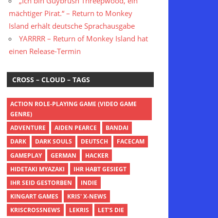
„Ich bin Guybrush Threepwood, ein
mächtiger Pirat.“ – Return to Monkey
Island erhält deutsche Sprachausgabe
YARRRR – Return of Monkey Island hat
einen Release-Termin
CROSS – CLOUD – TAGS
ACTION ROLE-PLAYING GAME (VIDEO GAME
GENRE)
ADVENTURE
AIDEN PEARCE
BANDAI
DARK
DARK SOULS
DEUTSCH
FACECAM
GAMEPLAY
GERMAN
HACKER
HIDETAKI MYAZAKI
IHR HABT GESIEGT
IHR SEID GESTORBEN
INDIE
KINGART GAMES
KRIS' X-NEWS
KRISCROSSNEWS
LEKRIS
LET'S DIE