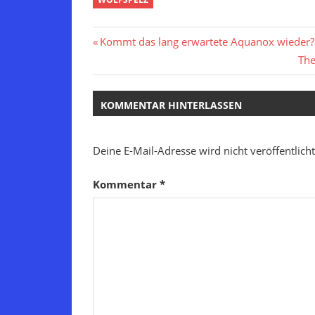
Beitragsnavigation
Vorheriger
Kommt das lang erwartete Aquanox wieder?
Beitrag:
Näc
The
Bei
KOMMENTAR HINTERLASSEN
Deine E-Mail-Adresse wird nicht veröffentlicht
Kommentar
*