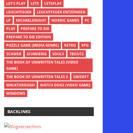
LET'S PLAY
LETS
LETSPLAY
LEUCHTFEUER
LEUCHTFEUER ENTZÜNDEN
LP
MICHAELKNIGHT
NORDIC GAMES
PC
PLAY
PREPARE TO DIE
PREPARE TO DIE EDITION
PUZZLE GAME (MEDIA GENRE)
RETRO
RPG
SCHWER
SCHWIERIG
SOULS
TBOUT2
THE BOOK OF UNWRITTEN TALES (VIDEO
GAME)
THE BOOK OF UNWRITTEN TALES 2
UBISOFT
WALKTHROUGH
WATCH DOGS (VIDEO GAME)
WINDOWS
BACKLINKS