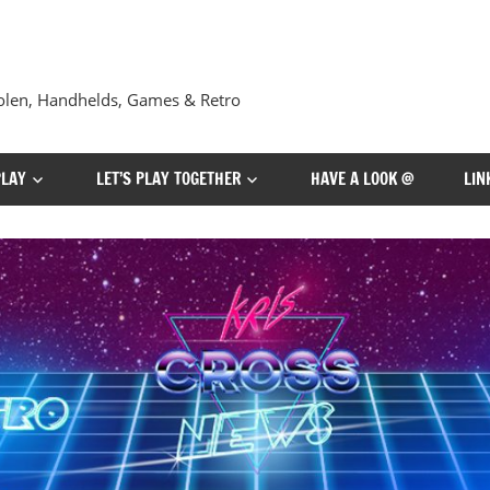
len, Handhelds, Games & Retro
PLAY
LET’S PLAY TOGETHER
HAVE A LOOK @
LIN