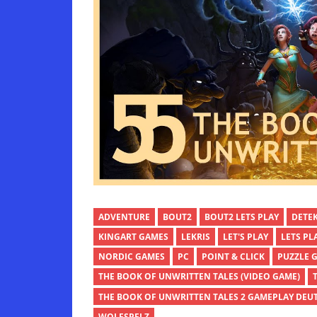
ADVENTURE
BOUT2
BOUT2 LETS PLAY
DETEK
KINGART GAMES
LEKRIS
LET'S PLAY
LETS PL
NORDIC GAMES
PC
POINT & CLICK
PUZZLE 
THE BOOK OF UNWRITTEN TALES (VIDEO GAME)
THE BOOK OF UNWRITTEN TALES 2 GAMEPLAY DEU
WOLFSPELZ