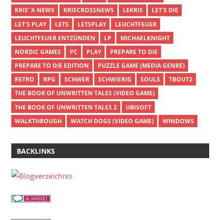
KRIS' X-NEWS
KRISCROSSNEWS
LEKRIS
LET'S DIE
LET'S PLAY
LETS
LETSPLAY
LEUCHTFEUER
LEUCHTFEUER ENTZÜNDEN
LP
MICHAELKNIGHT
NORDIC GAMES
PC
PLAY
PREPARE TO DIE
PREPARE TO DIE EDITION
PUZZLE GAME (MEDIA GENRE)
RETRO
RPG
SCHWER
SCHWIERIG
SOULS
TBOUT2
THE BOOK OF UNWRITTEN TALES (VIDEO GAME)
THE BOOK OF UNWRITTEN TALES 2
UBISOFT
WALKTHROUGH
WATCH DOGS (VIDEO GAME)
WINDOWS
BACKLINKS