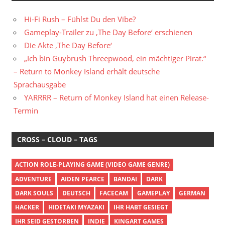
Hi-Fi Rush – Fühlst Du den Vibe?
Gameplay-Trailer zu ‚The Day Before‘ erschienen
Die Akte ‚The Day Before‘
„Ich bin Guybrush Threepwood, ein mächtiger Pirat.“
– Return to Monkey Island erhält deutsche
Sprachausgabe
YARRRR – Return of Monkey Island hat einen Release-
Termin
CROSS – CLOUD – TAGS
ACTION ROLE-PLAYING GAME (VIDEO GAME GENRE)
ADVENTURE
AIDEN PEARCE
BANDAI
DARK
DARK SOULS
DEUTSCH
FACECAM
GAMEPLAY
GERMAN
HACKER
HIDETAKI MYAZAKI
IHR HABT GESIEGT
IHR SEID GESTORBEN
INDIE
KINGART GAMES