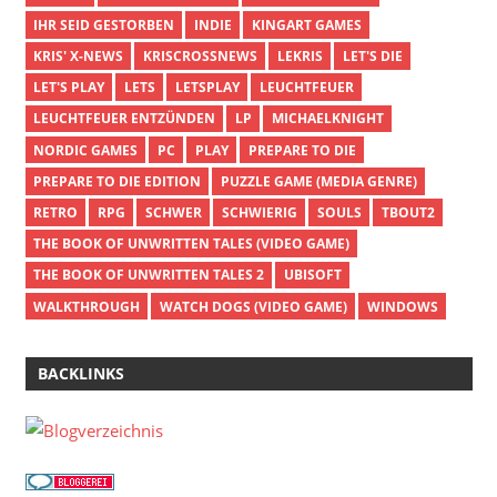
IHR SEID GESTORBEN
INDIE
KINGART GAMES
KRIS' X-NEWS
KRISCROSSNEWS
LEKRIS
LET'S DIE
LET'S PLAY
LETS
LETSPLAY
LEUCHTFEUER
LEUCHTFEUER ENTZÜNDEN
LP
MICHAELKNIGHT
NORDIC GAMES
PC
PLAY
PREPARE TO DIE
PREPARE TO DIE EDITION
PUZZLE GAME (MEDIA GENRE)
RETRO
RPG
SCHWER
SCHWIERIG
SOULS
TBOUT2
THE BOOK OF UNWRITTEN TALES (VIDEO GAME)
THE BOOK OF UNWRITTEN TALES 2
UBISOFT
WALKTHROUGH
WATCH DOGS (VIDEO GAME)
WINDOWS
BACKLINKS