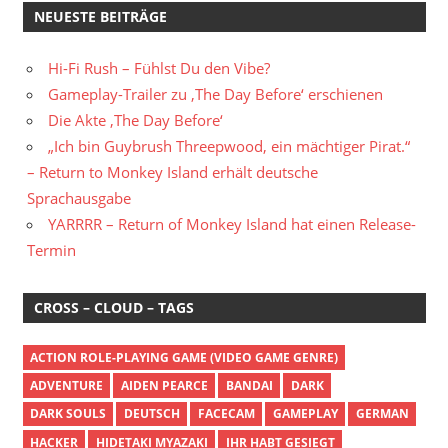
NEUESTE BEITRÄGE
Hi-Fi Rush – Fühlst Du den Vibe?
Gameplay-Trailer zu ‚The Day Before‘ erschienen
Die Akte ‚The Day Before‘
„Ich bin Guybrush Threepwood, ein mächtiger Pirat.“
– Return to Monkey Island erhält deutsche
Sprachausgabe
YARRRR – Return of Monkey Island hat einen Release-
Termin
CROSS – CLOUD – TAGS
ACTION ROLE-PLAYING GAME (VIDEO GAME GENRE)
ADVENTURE
AIDEN PEARCE
BANDAI
DARK
DARK SOULS
DEUTSCH
FACECAM
GAMEPLAY
GERMAN
HACKER
HIDETAKI MYAZAKI
IHR HABT GESIEGT