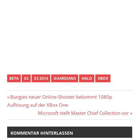
BETA
E3
E3 2014
GUARDIANS
HALO
XBOX
Beitragsnavigation
Vorheriger
Bungies neuer Online-Shooter bekommt 1080p
Beitrag:
Auflösung auf der XBox One
Nächster
Microsoft stellt Master Chief Collection vor
Beitrag:
KOMMENTAR HINTERLASSEN