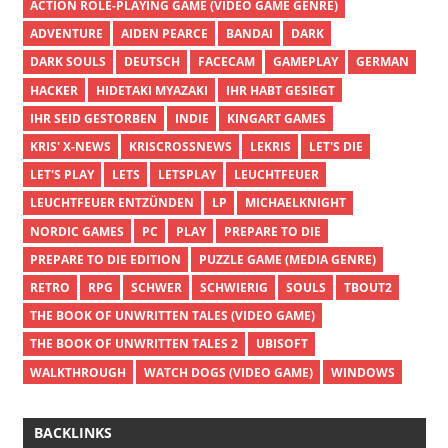
ACTION ROLE-PLAYING GAME (VIDEO GAME GENRE)
ADVENTURE
AIDEN PEARCE
BANDAI
DARK
DARK SOULS
DEUTSCH
FACECAM
GAMEPLAY
GERMAN
HACKER
HIDETAKI MYAZAKI
IHR HABT GESIEGT
IHR SEID GESTORBEN
INDIE
KINGART GAMES
KRIS' X-NEWS
KRISCROSSNEWS
LEKRIS
LET'S DIE
LET'S PLAY
LETS
LETSPLAY
LEUCHTFEUER
LEUCHTFEUER ENTZÜNDEN
LP
MICHAELKNIGHT
NORDIC GAMES
PC
PLAY
PREPARE TO DIE
PREPARE TO DIE EDITION
PUZZLE GAME (MEDIA GENRE)
RETRO
RPG
SCHWER
SCHWIERIG
SOULS
TBOUT2
THE BOOK OF UNWRITTEN TALES (VIDEO GAME)
THE BOOK OF UNWRITTEN TALES 2
UBISOFT
WALKTHROUGH
WATCH DOGS (VIDEO GAME)
WINDOWS
BACKLINKS