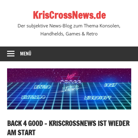
Zum
KrisCrossNews.de
Inhalt
springen
Der subjektive News-Blog zum Thema Konsolen,
Handhelds, Games & Retro
MENÜ
BACK 4 G00D – KRISCROSSNEWS IST WIEDER
AM START