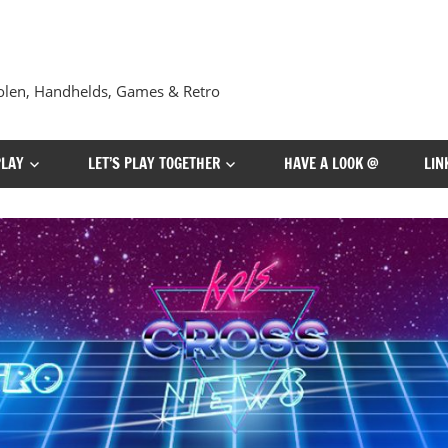
len, Handhelds, Games & Retro
PLAY
LET’S PLAY TOGETHER
HAVE A LOOK @
LIN