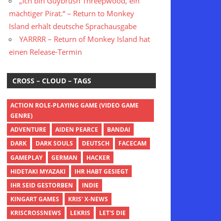
„Ich bin Guybrush Threepwood, ein
mächtiger Pirat.“ – Return to Monkey
Island erhält deutsche Sprachausgabe
YARRRR – Return of Monkey Island hat
einen Release-Termin
CROSS – CLOUD – TAGS
ACTION ROLE-PLAYING GAME (VIDEO GAME
GENRE)
ADVENTURE
AIDEN PEARCE
BANDAI
DARK
DARK SOULS
DEUTSCH
FACECAM
GAMEPLAY
GERMAN
HACKER
HIDETAKI MYAZAKI
IHR HABT GESIEGT
IHR SEID GESTORBEN
INDIE
KINGART GAMES
KRIS' X-NEWS
KRISCROSSNEWS
LEKRIS
LET'S DIE