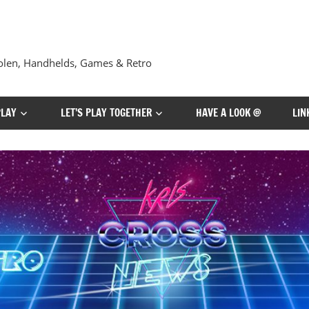
len, Handhelds, Games & Retro
PLAY
LET’S PLAY TOGETHER
HAVE A LOOK @
LIN