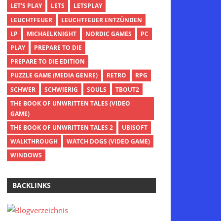
LET'S PLAY
LETS
LETSPLAY
LEUCHTFEUER
LEUCHTFEUER ENTZÜNDEN
LP
MICHAELKNIGHT
NORDIC GAMES
PC
PLAY
PREPARE TO DIE
PREPARE TO DIE EDITION
PUZZLE GAME (MEDIA GENRE)
RETRO
RPG
SCHWER
SCHWIERIG
SOULS
TBOUT2
THE BOOK OF UNWRITTEN TALES (VIDEO
GAME)
THE BOOK OF UNWRITTEN TALES 2
UBISOFT
WALKTHROUGH
WATCH DOGS (VIDEO GAME)
WINDOWS
BACKLINKS