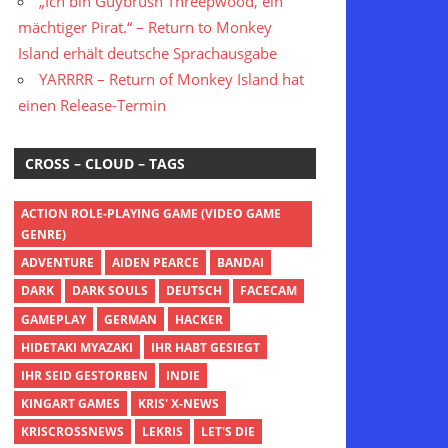
„Ich bin Guybrush Threepwood, ein
mächtiger Pirat.“ – Return to Monkey
Island erhält deutsche Sprachausgabe
YARRRR – Return of Monkey Island hat
einen Release-Termin
CROSS – CLOUD – TAGS
ACTION ROLE-PLAYING GAME (VIDEO GAME
GENRE)
ADVENTURE
AIDEN PEARCE
BANDAI
DARK
DARK SOULS
DEUTSCH
FACECAM
GAMEPLAY
GERMAN
HACKER
HIDETAKI MYAZAKI
IHR HABT GESIEGT
IHR SEID GESTORBEN
INDIE
KINGART GAMES
KRIS' X-NEWS
KRISCROSSNEWS
LEKRIS
LET'S DIE