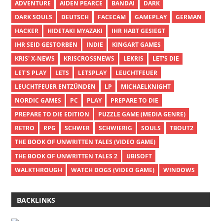
ADVENTURE
AIDEN PEARCE
BANDAI
DARK
DARK SOULS
DEUTSCH
FACECAM
GAMEPLAY
GERMAN
HACKER
HIDETAKI MYAZAKI
IHR HABT GESIEGT
IHR SEID GESTORBEN
INDIE
KINGART GAMES
KRIS' X-NEWS
KRISCROSSNEWS
LEKRIS
LET'S DIE
LET'S PLAY
LETS
LETSPLAY
LEUCHTFEUER
LEUCHTFEUER ENTZÜNDEN
LP
MICHAELKNIGHT
NORDIC GAMES
PC
PLAY
PREPARE TO DIE
PREPARE TO DIE EDITION
PUZZLE GAME (MEDIA GENRE)
RETRO
RPG
SCHWER
SCHWIERIG
SOULS
TBOUT2
THE BOOK OF UNWRITTEN TALES (VIDEO GAME)
THE BOOK OF UNWRITTEN TALES 2
UBISOFT
WALKTHROUGH
WATCH DOGS (VIDEO GAME)
WINDOWS
BACKLINKS