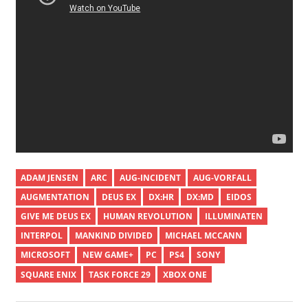
ADAM JENSEN
ARC
AUG-INCIDENT
AUG-VORFALL
AUGMENTATION
DEUS EX
DX:HR
DX:MD
EIDOS
GIVE ME DEUS EX
HUMAN REVOLUTION
ILLUMINATEN
INTERPOL
MANKIND DIVIDED
MICHAEL MCCANN
MICROSOFT
NEW GAME+
PC
PS4
SONY
SQUARE ENIX
TASK FORCE 29
XBOX ONE