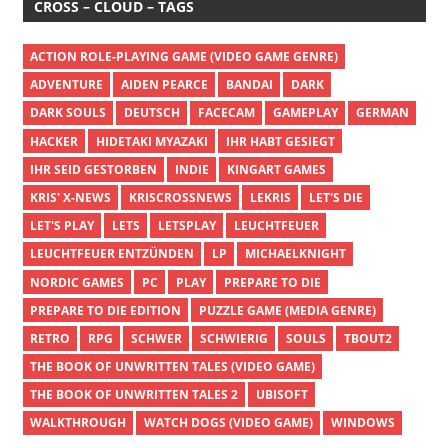
CROSS – CLOUD – TAGS
ACTION ROLE-PLAYING GAME (VIDEO GAME GENRE)
ADVENTURE
AIDEN PEARCE
BANDAI
DARK
DARK SOULS
DEUTSCH
FACECAM
GAMEPLAY
GERMAN
HACKER
HIDETAKI MYAZAKI
IHR HABT GESIEGT
IHR SEID GESTORBEN
INDIE
KINGART GAMES
KRIS' X-NEWS
KRISCROSSNEWS
LEKRIS
LET'S DIE
LET'S PLAY
LETS
LETSPLAY
LEUCHTFEUER
LEUCHTFEUER ENTZÜNDEN
LP
MICHAELKNIGHT
NORDIC GAMES
PC
PLAY
PREPARE TO DIE
PREPARE TO DIE EDITION
PUZZLE GAME (MEDIA GENRE)
RETRO
RPG
SCHWER
SCHWIERIG
SOULS
TBOUT2
THE BOOK OF UNWRITTEN TALES (VIDEO GAME)
THE BOOK OF UNWRITTEN TALES 2
UBISOFT
WALKTHROUGH
WATCH DOGS (VIDEO GAME)
WINDOWS