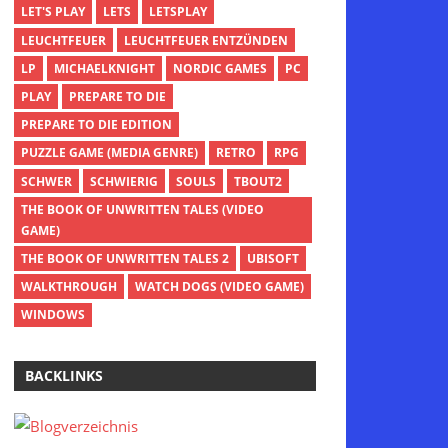
LET'S PLAY
LETS
LETSPLAY
LEUCHTFEUER
LEUCHTFEUER ENTZÜNDEN
LP
MICHAELKNIGHT
NORDIC GAMES
PC
PLAY
PREPARE TO DIE
PREPARE TO DIE EDITION
PUZZLE GAME (MEDIA GENRE)
RETRO
RPG
SCHWER
SCHWIERIG
SOULS
TBOUT2
THE BOOK OF UNWRITTEN TALES (VIDEO
GAME)
THE BOOK OF UNWRITTEN TALES 2
UBISOFT
WALKTHROUGH
WATCH DOGS (VIDEO GAME)
WINDOWS
BACKLINKS