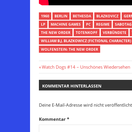
1960
BERLIN
BETHESDA
BLAZKOVICZ
GER
LP
MACHINE GAMES
PC
REGIME
SABOTAG
THE NEW ORDER
TOTENKOPF
VERBÜNDETE
WILLIAM B.J. BLAZKOWICZ (FICTIONAL CHARACTER)
WOLFENSTEIN: THE NEW ORDER
Beitragsnavigation
Vorheriger
Watch Dogs #14 – Unschönes Wiedersehen
Beitrag:
KOMMENTAR HINTERLASSEN
Deine E-Mail-Adresse wird nicht veröffentlicht
Kommentar
*