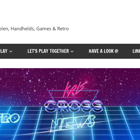
len, Handhelds, Games & Retro
PLAY
LET’S PLAY TOGETHER
HAVE A LOOK @
LIN