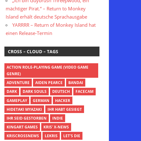
„Ich bin Guybrush Threepwood, ein
mächtiger Pirat.“ – Return to Monkey
Island erhält deutsche Sprachausgabe
YARRRR – Return of Monkey Island hat
einen Release-Termin
CROSS – CLOUD – TAGS
ACTION ROLE-PLAYING GAME (VIDEO GAME
GENRE)
ADVENTURE
AIDEN PEARCE
BANDAI
DARK
DARK SOULS
DEUTSCH
FACECAM
GAMEPLAY
GERMAN
HACKER
HIDETAKI MYAZAKI
IHR HABT GESIEGT
IHR SEID GESTORBEN
INDIE
KINGART GAMES
KRIS' X-NEWS
KRISCROSSNEWS
LEKRIS
LET'S DIE