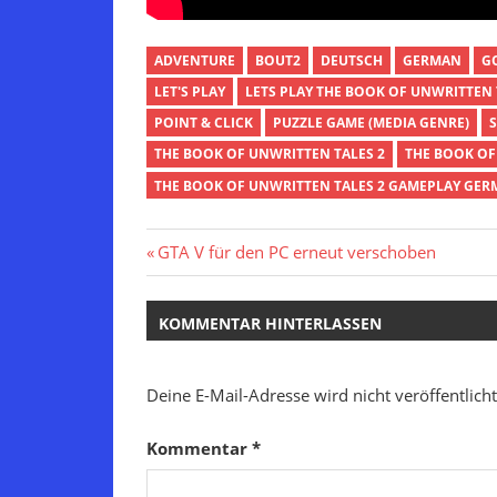
ADVENTURE
BOUT2
DEUTSCH
GERMAN
G
LET'S PLAY
LETS PLAY THE BOOK OF UNWRITTEN 
POINT & CLICK
PUZZLE GAME (MEDIA GENRE)
THE BOOK OF UNWRITTEN TALES 2
THE BOOK OF
THE BOOK OF UNWRITTEN TALES 2 GAMEPLAY GE
Beitragsnavigation
Vorheriger
GTA V für den PC erneut verschoben
Beitrag:
KOMMENTAR HINTERLASSEN
Deine E-Mail-Adresse wird nicht veröffentlicht
Kommentar
*