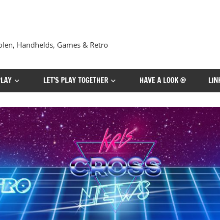
len, Handhelds, Games & Retro
PLAY
LET’S PLAY TOGETHER
HAVE A LOOK @
LIN