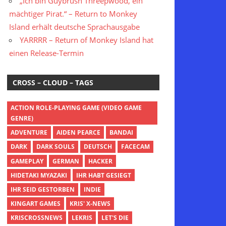
„Ich bin Guybrush Threepwood, ein
mächtiger Pirat.“ – Return to Monkey
Island erhält deutsche Sprachausgabe
YARRRR – Return of Monkey Island hat
einen Release-Termin
CROSS – CLOUD – TAGS
ACTION ROLE-PLAYING GAME (VIDEO GAME
GENRE)
ADVENTURE
AIDEN PEARCE
BANDAI
DARK
DARK SOULS
DEUTSCH
FACECAM
GAMEPLAY
GERMAN
HACKER
HIDETAKI MYAZAKI
IHR HABT GESIEGT
IHR SEID GESTORBEN
INDIE
KINGART GAMES
KRIS' X-NEWS
KRISCROSSNEWS
LEKRIS
LET'S DIE