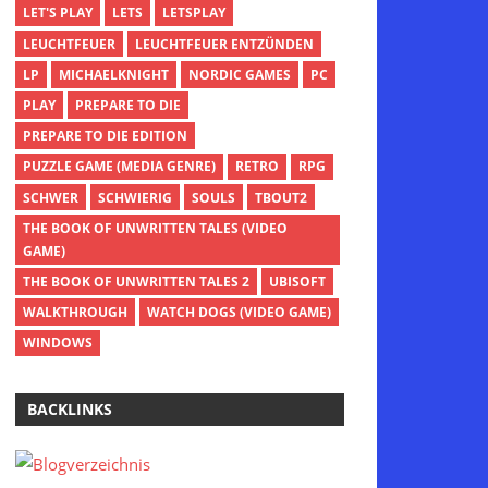
LET'S PLAY
LETS
LETSPLAY
LEUCHTFEUER
LEUCHTFEUER ENTZÜNDEN
LP
MICHAELKNIGHT
NORDIC GAMES
PC
PLAY
PREPARE TO DIE
PREPARE TO DIE EDITION
PUZZLE GAME (MEDIA GENRE)
RETRO
RPG
SCHWER
SCHWIERIG
SOULS
TBOUT2
THE BOOK OF UNWRITTEN TALES (VIDEO
GAME)
THE BOOK OF UNWRITTEN TALES 2
UBISOFT
WALKTHROUGH
WATCH DOGS (VIDEO GAME)
WINDOWS
BACKLINKS