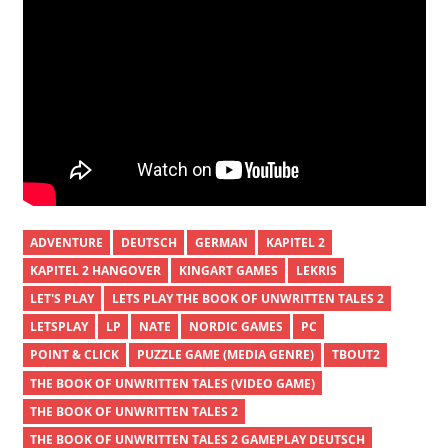
ADVENTURE
DEUTSCH
GERMAN
KAPITEL 2
KAPITEL 2 HANGOVER
KINGART GAMES
LEKRIS
LET'S PLAY
LETS PLAY THE BOOK OF UNWRITTEN TALES 2
LETSPLAY
LP
NATE
NORDIC GAMES
PC
POINT & CLICK
PUZZLE GAME (MEDIA GENRE)
TBOUT2
THE BOOK OF UNWRITTEN TALES (VIDEO GAME)
THE BOOK OF UNWRITTEN TALES 2
THE BOOK OF UNWRITTEN TALES 2 GAMEPLAY DEUTSCH