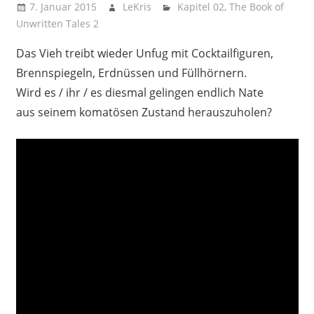
7. Januar 2015
LeKris
Kapitel 02
,
The Book of
Unwritten Tales 2
Das Vieh treibt wieder Unfug mit Cocktailfiguren,
Brennspiegeln, Erdnüssen und Füllhörnern.
Wird es / ihr / es diesmal gelingen endlich Nate
aus seinem komatösen Zustand herauszuholen?