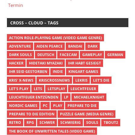
Termin
CROSS – CLOUD – TAGS
ACTION ROLE-PLAYING GAME (VIDEO GAME GENRE)
ADVENTURE
AIDEN PEARCE
BANDAI
DARK
DARK SOULS
DEUTSCH
FACECAM
GAMEPLAY
GERMAN
HACKER
HIDETAKI MYAZAKI
IHR HABT GESIEGT
IHR SEID GESTORBEN
INDIE
KINGART GAMES
KRIS' X-NEWS
KRISCROSSNEWS
LEKRIS
LET'S DIE
LET'S PLAY
LETS
LETSPLAY
LEUCHTFEUER
LEUCHTFEUER ENTZÜNDEN
LP
MICHAELKNIGHT
NORDIC GAMES
PC
PLAY
PREPARE TO DIE
PREPARE TO DIE EDITION
PUZZLE GAME (MEDIA GENRE)
RETRO
RPG
SCHWER
SCHWIERIG
SOULS
TBOUT2
THE BOOK OF UNWRITTEN TALES (VIDEO GAME)