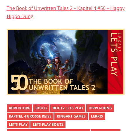
The Book of Unwritten Tales 2 – Kapitel 4 #50 – Happy
Hippo Dung
ADVENTURE
BOUT2
BOUT2 LETS PLAY
HIPPO-DUNG
KAPITEL 4 GROSSE REISE
KINGART GAMES
LEKRIS
LET'S PLAY
LETS PLAY BOUT2