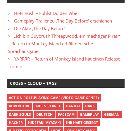
Hi-Fi Rush – Fühlst Du den Vibe?
Gameplay-Trailer zu ‚The Day Before‘ erschienen
Die Akte ‚The Day Before‘
„Ich bin Guybrush Threepwood, ein mächtiger Pirat.“
– Return to Monkey Island erhält deutsche
Sprachausgabe
YARRRR – Return of Monkey Island hat einen Release-
Termin
CROSS – CLOUD – TAGS
ACTION ROLE-PLAYING GAME (VIDEO GAME GENRE)
ADVENTURE
AIDEN PEARCE
BANDAI
DARK
DARK SOULS
DEUTSCH
FACECAM
GAMEPLAY
GERMAN
HACKER
HIDETAKI MYAZAKI
IHR HABT GESIEGT
IHR SEID GESTORBEN
INDIE
KINGART GAMES