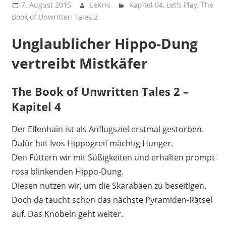
7. August 2015
LeKris
Kapitel 04
,
Let's Play
,
The
Book of Unwritten Tales 2
Unglaublicher Hippo-Dung
vertreibt Mistkäfer
The Book of Unwritten Tales 2 –
Kapitel 4
Der Elfenhain ist als Anflugsziel erstmal gestorben.
Dafür hat Ivos Hippogreif mächtig Hunger.
Den Füttern wir mit Süßigkeiten und erhalten prompt
rosa blinkenden Hippo-Dung.
Diesen nutzen wir, um die Skarabäen zu beseitigen.
Doch da taucht schon das nächste Pyramiden-Rätsel
auf. Das Knobeln geht weiter.