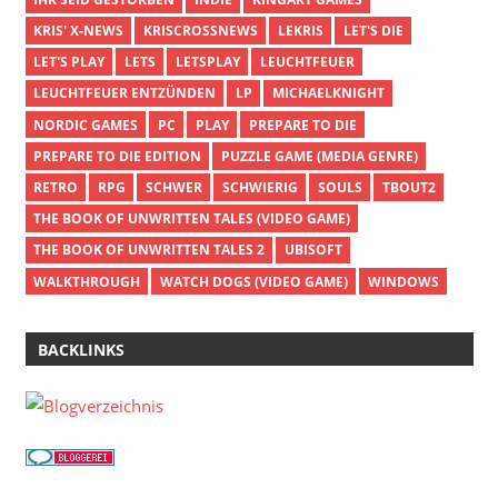
KRIS' X-NEWS
KRISCROSSNEWS
LEKRIS
LET'S DIE
LET'S PLAY
LETS
LETSPLAY
LEUCHTFEUER
LEUCHTFEUER ENTZÜNDEN
LP
MICHAELKNIGHT
NORDIC GAMES
PC
PLAY
PREPARE TO DIE
PREPARE TO DIE EDITION
PUZZLE GAME (MEDIA GENRE)
RETRO
RPG
SCHWER
SCHWIERIG
SOULS
TBOUT2
THE BOOK OF UNWRITTEN TALES (VIDEO GAME)
THE BOOK OF UNWRITTEN TALES 2
UBISOFT
WALKTHROUGH
WATCH DOGS (VIDEO GAME)
WINDOWS
BACKLINKS