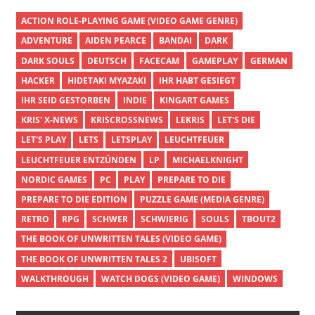
ACTION ROLE-PLAYING GAME (VIDEO GAME GENRE)
ADVENTURE
AIDEN PEARCE
BANDAI
DARK
DARK SOULS
DEUTSCH
FACECAM
GAMEPLAY
GERMAN
HACKER
HIDETAKI MYAZAKI
IHR HABT GESIEGT
IHR SEID GESTORBEN
INDIE
KINGART GAMES
KRIS' X-NEWS
KRISCROSSNEWS
LEKRIS
LET'S DIE
LET'S PLAY
LETS
LETSPLAY
LEUCHTFEUER
LEUCHTFEUER ENTZÜNDEN
LP
MICHAELKNIGHT
NORDIC GAMES
PC
PLAY
PREPARE TO DIE
PREPARE TO DIE EDITION
PUZZLE GAME (MEDIA GENRE)
RETRO
RPG
SCHWER
SCHWIERIG
SOULS
TBOUT2
THE BOOK OF UNWRITTEN TALES (VIDEO GAME)
THE BOOK OF UNWRITTEN TALES 2
UBISOFT
WALKTHROUGH
WATCH DOGS (VIDEO GAME)
WINDOWS