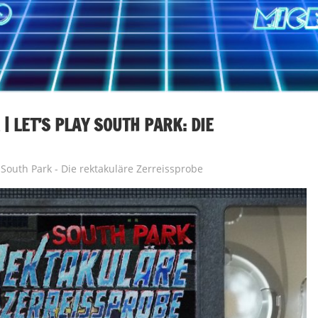
| LET’S PLAY SOUTH PARK: DIE
,
South Park - Die rektakuläre Zerreissprobe