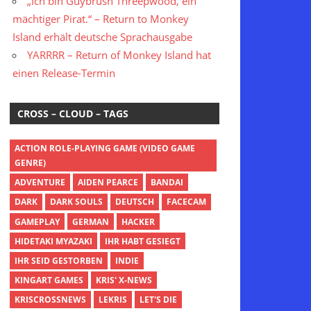
„Ich bin Guybrush Threepwood, ein
mächtiger Pirat.“ – Return to Monkey
Island erhält deutsche Sprachausgabe
YARRRR – Return of Monkey Island hat
einen Release-Termin
CROSS – CLOUD – TAGS
ACTION ROLE-PLAYING GAME (VIDEO GAME
GENRE)
ADVENTURE
AIDEN PEARCE
BANDAI
DARK
DARK SOULS
DEUTSCH
FACECAM
GAMEPLAY
GERMAN
HACKER
HIDETAKI MYAZAKI
IHR HABT GESIEGT
IHR SEID GESTORBEN
INDIE
KINGART GAMES
KRIS' X-NEWS
KRISCROSSNEWS
LEKRIS
LET'S DIE