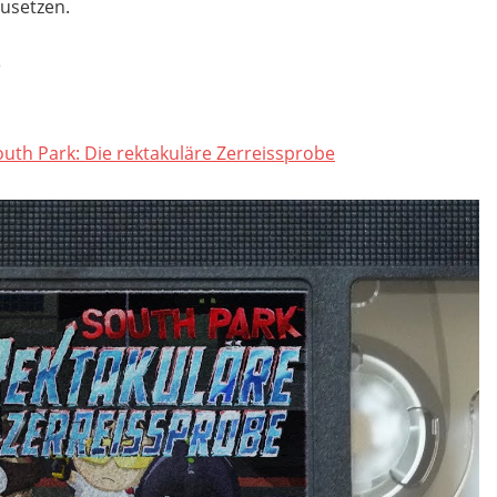
zusetzen.
e
South Park: Die rektakuläre Zerreissprobe