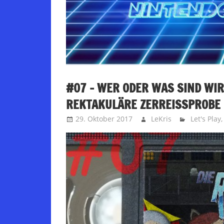
#07 – WER ODER WAS SIND WIR 
REKTAKULÄRE ZERREISSPROBE
29. Oktober 2017
LeKris
Let's Play