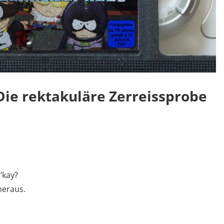
 Die rektakuläre Zerreissprobe
’kay?
heraus.