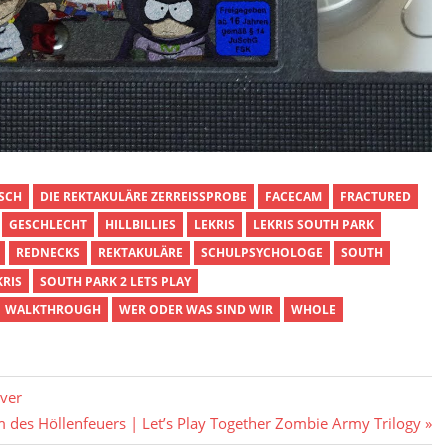
SCH
DIE REKTAKULÄRE ZERREISSPROBE
FACECAM
FRACTURED
GESCHLECHT
HILLBILLIES
LEKRIS
LEKRIS SOUTH PARK
REDNECKS
REKTAKULÄRE
SCHULPSYCHOLOGE
SOUTH
KRIS
SOUTH PARK 2 LETS PLAY
WALKTHROUGH
WER ODER WAS SIND WIR
WHOLE
rver
 des Höllenfeuers | Let’s Play Together Zombie Army Trilogy