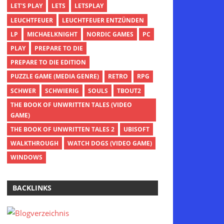
LET'S PLAY
LETS
LETSPLAY
LEUCHTFEUER
LEUCHTFEUER ENTZÜNDEN
LP
MICHAELKNIGHT
NORDIC GAMES
PC
PLAY
PREPARE TO DIE
PREPARE TO DIE EDITION
PUZZLE GAME (MEDIA GENRE)
RETRO
RPG
SCHWER
SCHWIERIG
SOULS
TBOUT2
THE BOOK OF UNWRITTEN TALES (VIDEO
GAME)
THE BOOK OF UNWRITTEN TALES 2
UBISOFT
WALKTHROUGH
WATCH DOGS (VIDEO GAME)
WINDOWS
BACKLINKS