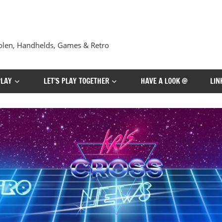
len, Handhelds, Games & Retro
PLAY
LET’S PLAY TOGETHER
HAVE A LOOK @
LIN