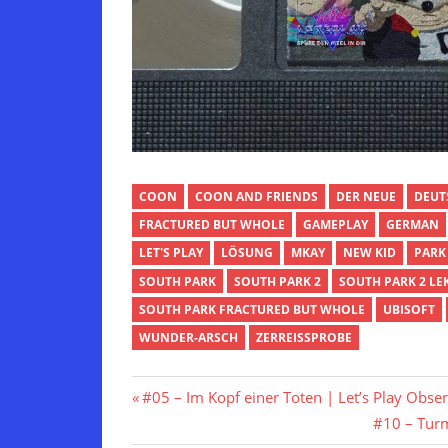
COON
COON AND FRIENDS
DER NEUE
DEUT
FRACTURED BUT WHOLE
GAMEPLAY
GERMAN
LET'S PLAY
LÖSUNG
MKAY
NEW KID
PARK
SOUTH PARK
SOUTH PARK 2
SOUTH PARK 2 LE
SOUTH PARK FRACTURED BUT WHOLE
UBISOFT
WUNDER-ARSCH
ZERREISSPROBE
Beitragsnavigation
Vorheriger
#05 – Im Kopf einer Toten | Let’s Play Obse
Beitrag:
Nächster
#10 – Turm