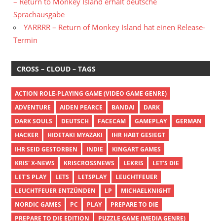
– Return to Monkey Island erhält deutsche
Sprachausgabe
YARRRR – Return of Monkey Island hat einen Release-
Termin
CROSS – CLOUD – TAGS
ACTION ROLE-PLAYING GAME (VIDEO GAME GENRE)
ADVENTURE
AIDEN PEARCE
BANDAI
DARK
DARK SOULS
DEUTSCH
FACECAM
GAMEPLAY
GERMAN
HACKER
HIDETAKI MYAZAKI
IHR HABT GESIEGT
IHR SEID GESTORBEN
INDIE
KINGART GAMES
KRIS' X-NEWS
KRISCROSSNEWS
LEKRIS
LET'S DIE
LET'S PLAY
LETS
LETSPLAY
LEUCHTFEUER
LEUCHTFEUER ENTZÜNDEN
LP
MICHAELKNIGHT
NORDIC GAMES
PC
PLAY
PREPARE TO DIE
PREPARE TO DIE EDITION
PUZZLE GAME (MEDIA GENRE)