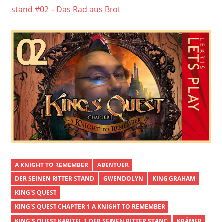
stand #02 – Das Rad aus Brot
A KNIGHT TO REMEMBER
ABENTUER
DER SEINEN RITTER STAND
GWENDOLYN
KING GRAHAM
KING'S QUEST
KING'S QUEST CHAPTER 1 A KNIGHT TO REMEMBER
KING'S QUEST KAPITEL 1 DER SEINEN RITTER STAND
KRÄMER