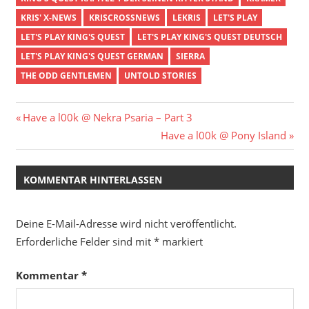
KRIS' X-NEWS
KRISCROSSNEWS
LEKRIS
LET'S PLAY
LET'S PLAY KING'S QUEST
LET'S PLAY KING'S QUEST DEUTSCH
LET'S PLAY KING'S QUEST GERMAN
SIERRA
THE ODD GENTLEMEN
UNTOLD STORIES
Beitragsnavigation
Vorheriger
Have a l00k @ Nekra Psaria – Part 3
Beitrag:
Nächster
Have a l00k @ Pony Island
Beitrag:
KOMMENTAR HINTERLASSEN
Deine E-Mail-Adresse wird nicht veröffentlicht.
Erforderliche Felder sind mit
*
markiert
Kommentar
*