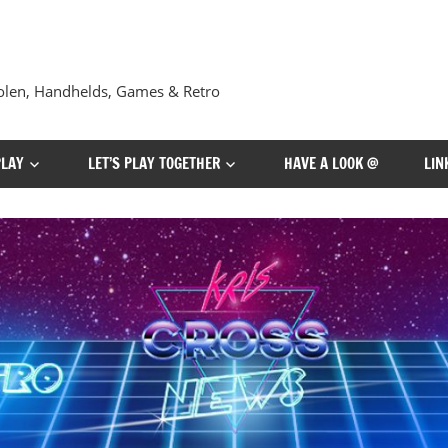
len, Handhelds, Games & Retro
PLAY
LET’S PLAY TOGETHER
HAVE A LOOK @
LIN