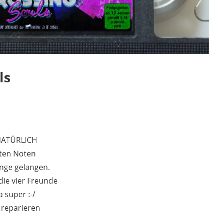
ls
 NATÜRLICH
uten Noten
nge gelangen.
ie vier Freunde
 super :-/
 reparieren