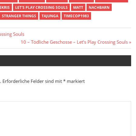
EKRIS
LET'S PLAY CROSSING SOULS
MATT
NACHBARN
STRANGER THINGS
TAJUNGA
TIMECOP1983
ossing Souls
Nächster
10 – Tödliche Geschosse – Let’s Play Crossing Souls
Beitrag:
.
Erforderliche Felder sind mit
*
markiert