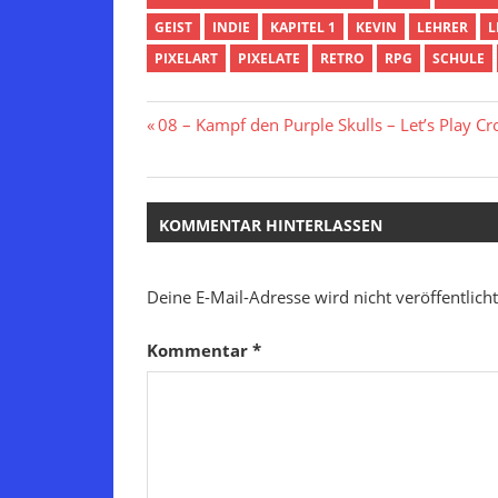
GEIST
INDIE
KAPITEL 1
KEVIN
LEHRER
L
PIXELART
PIXELATE
RETRO
RPG
SCHULE
Beitragsnavigation
Vorheriger
08 – Kampf den Purple Skulls – Let’s Play Cr
Beitrag:
KOMMENTAR HINTERLASSEN
Deine E-Mail-Adresse wird nicht veröffentlicht
Kommentar
*