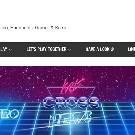
len, Handhelds, Games & Retro
PLAY
LET’S PLAY TOGETHER
HAVE A LOOK @
LIN