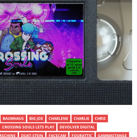
BAUMHAUS
BIG JOE
CHARLENE
CHARLIE
CHRIS
CROSSING SOULS LETS PLAY
DEVOLVER DIGITAL
ASCHINE
DUAT-STEIN
FACECAM
FOURATTIC
GAMMASTANGE