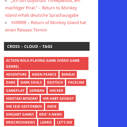
„Ich bin Guybrush Threepwood, ein
mächtiger Pirat.“ – Return to Monkey
Island erhält deutsche Sprachausgabe
YARRRR – Return of Monkey Island hat
einen Release-Termin
CROSS – CLOUD – TAGS
ACTION ROLE-PLAYING GAME (VIDEO GAME
GENRE)
ADVENTURE
AIDEN PEARCE
BANDAI
DARK
DARK SOULS
DEUTSCH
FACECAM
GAMEPLAY
GERMAN
HACKER
HIDETAKI MYAZAKI
IHR HABT GESIEGT
IHR SEID GESTORBEN
INDIE
KINGART GAMES
KRIS' X-NEWS
KRISCROSSNEWS
LEKRIS
LET'S DIE