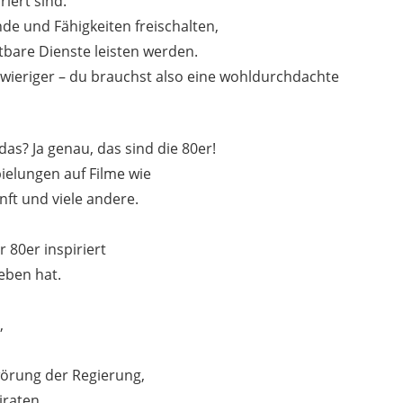
riert sind.
de und Fähigkeiten freischalten,
htbare Dienste leisten werden.
ieriger – du brauchst also eine wohldurchdachte
das? Ja genau, das sind die 80er!
pielungen auf Filme wie
nft und viele andere.
 80er inspiriert
eben hat.
,
örung der Regierung,
iraten,