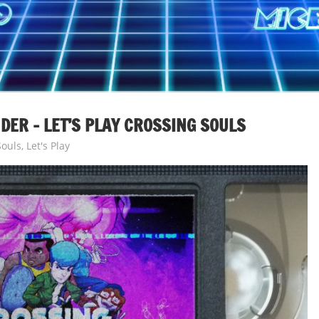
NDER – LET’S PLAY CROSSING SOULS
Souls
,
Let's Play