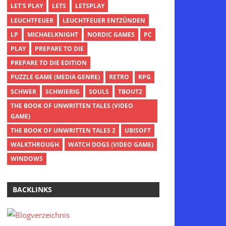
LET'S PLAY
LETS
LETSPLAY
LEUCHTFEUER
LEUCHTFEUER ENTZÜNDEN
LP
MICHAELKNIGHT
NORDIC GAMES
PC
PLAY
PREPARE TO DIE
PREPARE TO DIE EDITION
PUZZLE GAME (MEDIA GENRE)
RETRO
RPG
SCHWER
SCHWIERIG
SOULS
TBOUT2
THE BOOK OF UNWRITTEN TALES (VIDEO
GAME)
THE BOOK OF UNWRITTEN TALES 2
UBISOFT
WALKTHROUGH
WATCH DOGS (VIDEO GAME)
WINDOWS
BACKLINKS