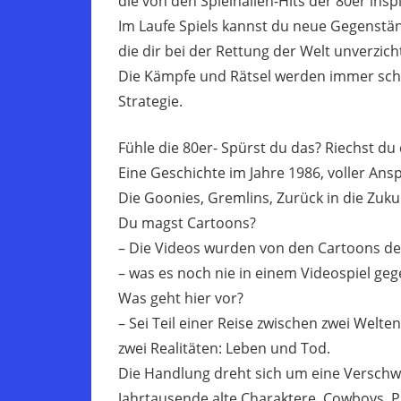
die von den Spielhallen-Hits der 80er inspi
Im Laufe Spiels kannst du neue Gegenstän
die dir bei der Rettung der Welt unverzic
Die Kämpfe und Rätsel werden immer schw
Strategie.
Fühle die 80er- Spürst du das? Riechst du 
Eine Geschichte im Jahre 1986, voller Ans
Die Goonies, Gremlins, Zurück in die Zuku
Du magst Cartoons?
– Die Videos wurden von den Cartoons der
– was es noch nie in einem Videospiel geg
Was geht hier vor?
– Sei Teil einer Reise zwischen zwei Welten
zwei Realitäten: Leben und Tod.
Die Handlung dreht sich um eine Verschw
Jahrtausende alte Charaktere, Cowboys, P