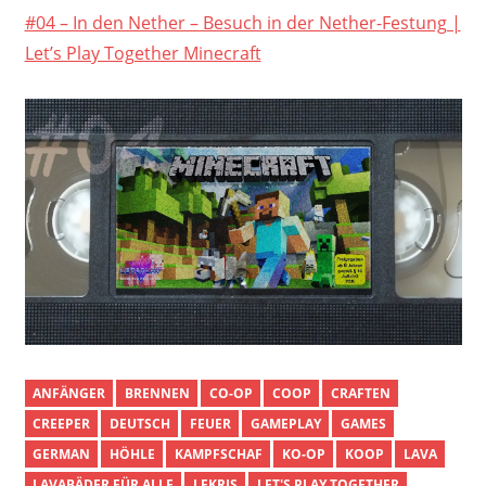
#04 – In den Nether – Besuch in der Nether-Festung |
Let’s Play Together Minecraft
ANFÄNGER
BRENNEN
CO-OP
COOP
CRAFTEN
CREEPER
DEUTSCH
FEUER
GAMEPLAY
GAMES
GERMAN
HÖHLE
KAMPFSCHAF
KO-OP
KOOP
LAVA
LAVABÄDER FÜR ALLE
LEKRIS
LET'S PLAY TOGETHER