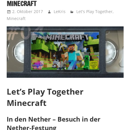
MINECRAFT
2. Oktober 2017
LeKris
Let's Play Together
,
Minecraft
Let’s Play Together
Minecraft
In den Nether – Besuch in der
Nether-Festung