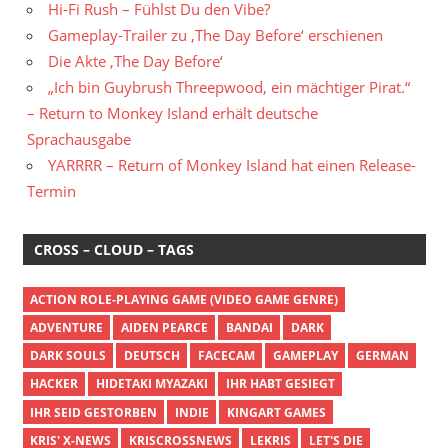
Hi-Fi Rush – Fühlst Du den Vibe?
Gameplay-Trailer zu ‚The Day Before‘ erschienen
Die Akte ‚The Day Before‘
„Ich bin Guybrush Threepwood, ein mächtiger Pirat.“
– Return to Monkey Island erhält deutsche
Sprachausgabe
YARRRR – Return of Monkey Island hat einen Release-
Termin
CROSS – CLOUD – TAGS
ACTION ROLE-PLAYING GAME (VIDEO GAME GENRE)
ADVENTURE
AIDEN PEARCE
BANDAI
DARK
DARK SOULS
DEUTSCH
FACECAM
GAMEPLAY
GERMAN
HACKER
HIDETAKI MYAZAKI
IHR HABT GESIEGT
IHR SEID GESTORBEN
INDIE
KINGART GAMES
KRIS' X-NEWS
KRISCROSSNEWS
LEKRIS
LET'S DIE