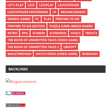
LET'S PLAY
LETS
LETSPLAY
LEUCHTFEUER
LEUCHTFEUER ENTZÜNDEN
LP
MICHAELKNIGHT
NORDIC GAMES
PC
PLAY
PREPARE TO DIE
PREPARE TO DIE EDITION
PUZZLE GAME (MEDIA GENRE)
RETRO
RPG
SCHWER
SCHWIERIG
SOULS
TBOUT2
THE BOOK OF UNWRITTEN TALES (VIDEO GAME)
THE BOOK OF UNWRITTEN TALES 2
UBISOFT
WALKTHROUGH
WATCH DOGS (VIDEO GAME)
WINDOWS
BACKLINKS