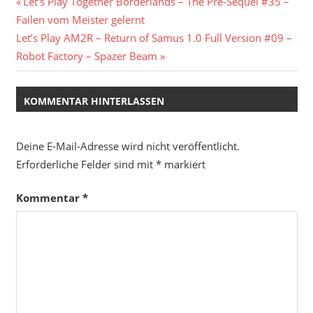
Beitragsnavigation
Vorheriger
Let’s Play Together Borderlands – The Pre-Sequel #35 –
Beitrag:
Failen vom Meister gelernt
Nächster
Let’s Play AM2R – Return of Samus 1.0 Full Version #09 –
Beitrag:
Robot Factory – Spazer Beam
KOMMENTAR HINTERLASSEN
Deine E-Mail-Adresse wird nicht veröffentlicht.
Erforderliche Felder sind mit
*
markiert
Kommentar
*