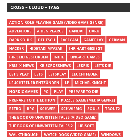
CROSS – CLOUD – TAGS
ACTION ROLE-PLAYING GAME (VIDEO GAME GENRE)
ADVENTURE
AIDEN PEARCE
BANDAI
DARK
DARK SOULS
DEUTSCH
FACECAM
GAMEPLAY
GERMAN
HACKER
HIDETAKI MYAZAKI
IHR HABT GESIEGT
IHR SEID GESTORBEN
INDIE
KINGART GAMES
KRIS' X-NEWS
KRISCROSSNEWS
LEKRIS
LET'S DIE
LET'S PLAY
LETS
LETSPLAY
LEUCHTFEUER
LEUCHTFEUER ENTZÜNDEN
LP
MICHAELKNIGHT
NORDIC GAMES
PC
PLAY
PREPARE TO DIE
PREPARE TO DIE EDITION
PUZZLE GAME (MEDIA GENRE)
RETRO
RPG
SCHWER
SCHWIERIG
SOULS
TBOUT2
THE BOOK OF UNWRITTEN TALES (VIDEO GAME)
THE BOOK OF UNWRITTEN TALES 2
UBISOFT
WALKTHROUGH
WATCH DOGS (VIDEO GAME)
WINDOWS