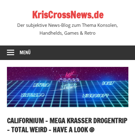
Zum
KrisCrossNews.de
Inhalt
springen
Der subjektive News-Blog zum Thema Konsolen,
Handhelds, Games & Retro
MENÜ
CALIFORNIUM – MEGA KRASSER DROGENTRIP
– TOTAL WEIRD – HAVE A LOOK @