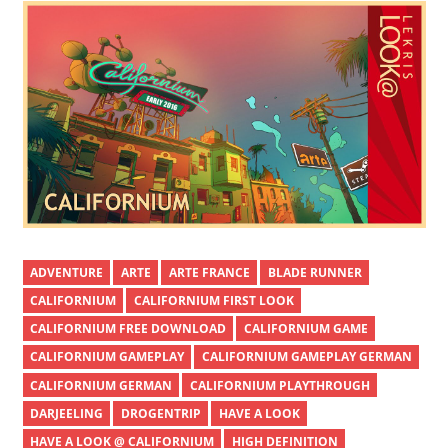
ADVENTURE
ARTE
ARTE FRANCE
BLADE RUNNER
CALIFORNIUM
CALIFORNIUM FIRST LOOK
CALIFORNIUM FREE DOWNLOAD
CALIFORNIUM GAME
CALIFORNIUM GAMEPLAY
CALIFORNIUM GAMEPLAY GERMAN
CALIFORNIUM GERMAN
CALIFORNIUM PLAYTHROUGH
DARJEELING
DROGENTRIP
HAVE A LOOK
HAVE A LOOK @ CALIFORNIUM
HIGH DEFINITION