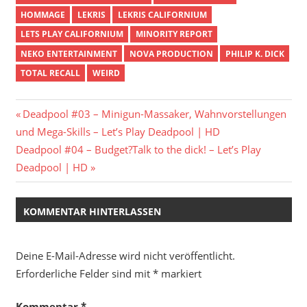
HOMMAGE
LEKRIS
LEKRIS CALIFORNIUM
LETS PLAY CALIFORNIUM
MINORITY REPORT
NEKO ENTERTAINMENT
NOVA PRODUCTION
PHILIP K. DICK
TOTAL RECALL
WEIRD
Beitragsnavigation
Vorheriger
Deadpool #03 – Minigun-Massaker, Wahnvorstellungen
Beitrag:
und Mega-Skills – Let’s Play Deadpool | HD
Nächster
Deadpool #04 – Budget?Talk to the dick! – Let’s Play
Beitrag:
Deadpool | HD
KOMMENTAR HINTERLASSEN
Deine E-Mail-Adresse wird nicht veröffentlicht.
Erforderliche Felder sind mit
*
markiert
Kommentar
*