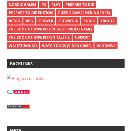
NORDIC GAMES
PC
PLAY
PREPARE TO DIE
PREPARE TO DIE EDITION
PUZZLE GAME (MEDIA GENRE)
RETRO
RPG
SCHWER
SCHWIERIG
SOULS
TBOUT2
THE BOOK OF UNWRITTEN TALES (VIDEO GAME)
THE BOOK OF UNWRITTEN TALES 2
UBISOFT
WALKTHROUGH
WATCH DOGS (VIDEO GAME)
WINDOWS
BACKLINKS
META