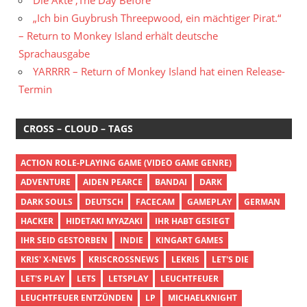
„Ich bin Guybrush Threepwood, ein mächtiger Pirat.“
– Return to Monkey Island erhält deutsche
Sprachausgabe
YARRRR – Return of Monkey Island hat einen Release-
Termin
CROSS – CLOUD – TAGS
ACTION ROLE-PLAYING GAME (VIDEO GAME GENRE)
ADVENTURE
AIDEN PEARCE
BANDAI
DARK
DARK SOULS
DEUTSCH
FACECAM
GAMEPLAY
GERMAN
HACKER
HIDETAKI MYAZAKI
IHR HABT GESIEGT
IHR SEID GESTORBEN
INDIE
KINGART GAMES
KRIS' X-NEWS
KRISCROSSNEWS
LEKRIS
LET'S DIE
LET'S PLAY
LETS
LETSPLAY
LEUCHTFEUER
LEUCHTFEUER ENTZÜNDEN
LP
MICHAELKNIGHT