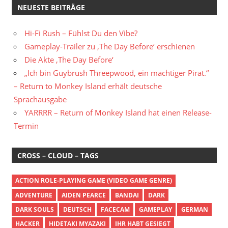
NEUESTE BEITRÄGE
Hi-Fi Rush – Fühlst Du den Vibe?
Gameplay-Trailer zu ‚The Day Before‘ erschienen
Die Akte ‚The Day Before‘
„Ich bin Guybrush Threepwood, ein mächtiger Pirat.“
– Return to Monkey Island erhält deutsche
Sprachausgabe
YARRRR – Return of Monkey Island hat einen Release-
Termin
CROSS – CLOUD – TAGS
ACTION ROLE-PLAYING GAME (VIDEO GAME GENRE)
ADVENTURE
AIDEN PEARCE
BANDAI
DARK
DARK SOULS
DEUTSCH
FACECAM
GAMEPLAY
GERMAN
HACKER
HIDETAKI MYAZAKI
IHR HABT GESIEGT