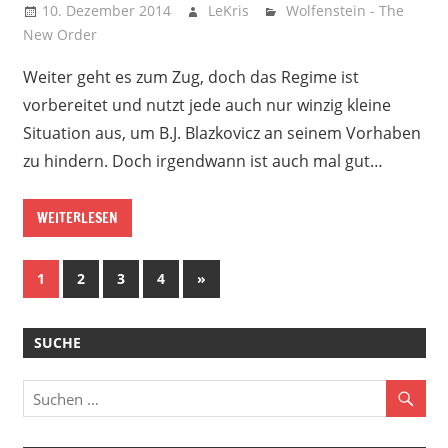
10. Dezember 2014
LeKris
Wolfenstein - The
New Order
Weiter geht es zum Zug, doch das Regime ist
vorbereitet und nutzt jede auch nur winzig kleine
Situation aus, um B.J. Blazkovicz an seinem Vorhaben
zu hindern. Doch irgendwann ist auch mal gut…
WEITERLESEN
Beitragsnavigation
Nächste
1
2
3
4
»
Beiträge
SUCHE