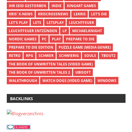
IHR SEID GESTORBEN
INDIE
KINGART GAMES
KRIS' X-NEWS
KRISCROSSNEWS
LEKRIS
LET'S DIE
LET'S PLAY
LETS
LETSPLAY
LEUCHTFEUER
LEUCHTFEUER ENTZÜNDEN
LP
MICHAELKNIGHT
NORDIC GAMES
PC
PLAY
PREPARE TO DIE
PREPARE TO DIE EDITION
PUZZLE GAME (MEDIA GENRE)
RETRO
RPG
SCHWER
SCHWIERIG
SOULS
TBOUT2
THE BOOK OF UNWRITTEN TALES (VIDEO GAME)
THE BOOK OF UNWRITTEN TALES 2
UBISOFT
WALKTHROUGH
WATCH DOGS (VIDEO GAME)
WINDOWS
BACKLINKS