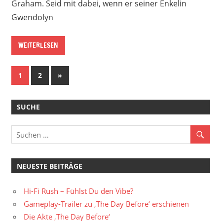
Graham. Seid mit dabei, wenn er seiner Enkelin
Gwendolyn
WEITERLESEN
Beitragsnavigation
Nächste
1
2
»
Beiträge
SUCHE
NEUESTE BEITRÄGE
Hi-Fi Rush – Fühlst Du den Vibe?
Gameplay-Trailer zu ‚The Day Before‘ erschienen
Die Akte ‚The Day Before‘