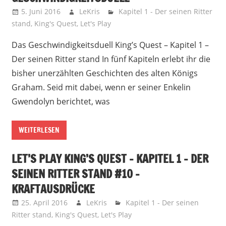
5. Juni 2016
LeKris
Kapitel 1 - Der seinen Ritter
stand
,
King's Quest
,
Let's Play
Das Geschwindigkeitsduell King’s Quest – Kapitel 1 –
Der seinen Ritter stand In fünf Kapiteln erlebt ihr die
bisher unerzählten Geschichten des alten Königs
Graham. Seid mit dabei, wenn er seiner Enkelin
Gwendolyn berichtet, was
WEITERLESEN
LET’S PLAY KING’S QUEST – KAPITEL 1 – DER
SEINEN RITTER STAND #10 –
KRAFTAUSDRÜCKE
25. April 2016
LeKris
Kapitel 1 - Der seinen
Ritter stand
,
King's Quest
,
Let's Play