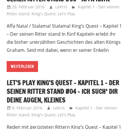
26. Februar 2016
LeKris
Kapitel 1 - Der seinen
Ritter stand
,
King's Quest
,
Let's Play
Affa Nata! / Stalama! Stalama! King’s Quest – Kapitel 1
– Der seinen Ritter stand In fünf Kapiteln erlebt ihr
die bisher unerzählten Geschichten des alten Königs
Graham. Seid mit dabei, wenn er seiner Enkelin
WEITERLESEN
LET’S PLAY KING’S QUEST – KAPITEL 1 – DER
SEINEN RITTER STAND #04 – ICH SUCH‘ DIR
DEINE AUGEN, KLEINES
8. Februar 2016
LeKris
Kapitel 1 - Der seinen
Ritter stand
,
King's Quest
,
Let's Play
Reden mit gerüsteten Rittern King’s Quest – Kapitel 1