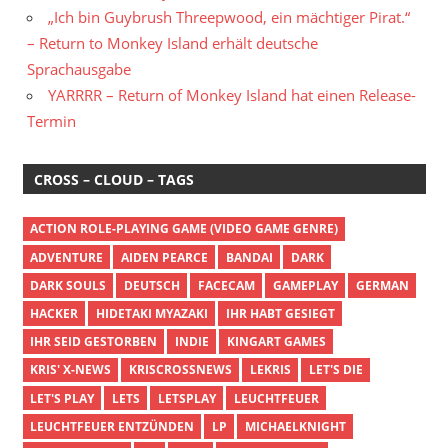
„Ich bin Guybrush Threepwood, ein mächtiger Pirat.“
– Return to Monkey Island erhält deutsche
Sprachausgabe
YARRRR – Return of Monkey Island hat einen Release-
Termin
CROSS – CLOUD – TAGS
ACTION ROLE-PLAYING GAME (VIDEO GAME GENRE)
ADVENTURE
AIDEN PEARCE
BANDAI
DARK
DARK SOULS
DEUTSCH
FACECAM
GAMEPLAY
GERMAN
HACKER
HIDETAKI MYAZAKI
IHR HABT GESIEGT
IHR SEID GESTORBEN
INDIE
KINGART GAMES
KRIS' X-NEWS
KRISCROSSNEWS
LEKRIS
LET'S DIE
LET'S PLAY
LETS
LETSPLAY
LEUCHTFEUER
LEUCHTFEUER ENTZÜNDEN
LP
MICHAELKNIGHT