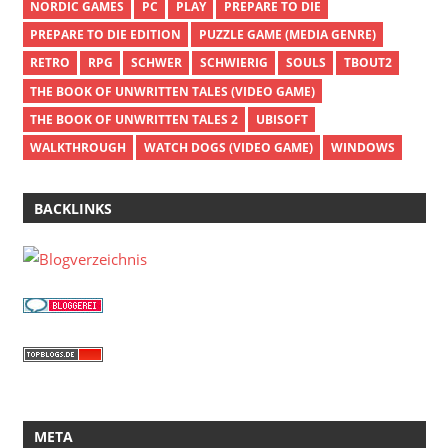
NORDIC GAMES
PC
PLAY
PREPARE TO DIE
PREPARE TO DIE EDITION
PUZZLE GAME (MEDIA GENRE)
RETRO
RPG
SCHWER
SCHWIERIG
SOULS
TBOUT2
THE BOOK OF UNWRITTEN TALES (VIDEO GAME)
THE BOOK OF UNWRITTEN TALES 2
UBISOFT
WALKTHROUGH
WATCH DOGS (VIDEO GAME)
WINDOWS
BACKLINKS
META