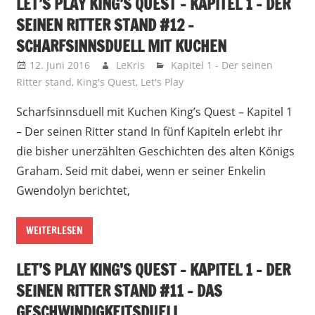
LET’S PLAY KING’S QUEST – KAPITEL 1 – DER
SEINEN RITTER STAND #12 –
SCHARFSINNSDUELL MIT KUCHEN
12. Juni 2016
LeKris
Kapitel 1 - Der seinen
Ritter stand
,
King's Quest
,
Let's Play
Scharfsinnsduell mit Kuchen King’s Quest – Kapitel 1
– Der seinen Ritter stand In fünf Kapiteln erlebt ihr
die bisher unerzählten Geschichten des alten Königs
Graham. Seid mit dabei, wenn er seiner Enkelin
Gwendolyn berichtet,
WEITERLESEN
LET’S PLAY KING’S QUEST – KAPITEL 1 – DER
SEINEN RITTER STAND #11 – DAS
GESCHWINDIGKEITSDUELL